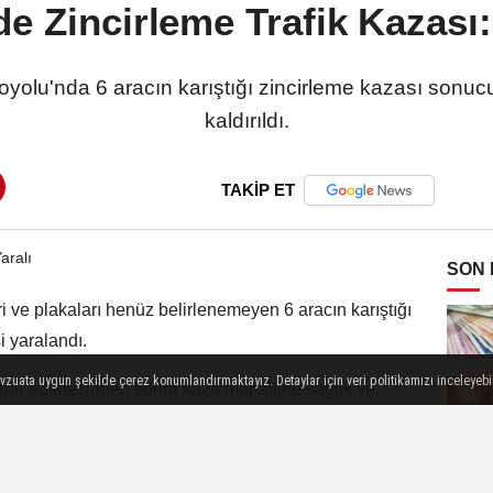
e Zincirleme Trafik Kazası:
yolu'nda 6 aracın karıştığı zincirleme kazası sonuc
kaldırıldı.
TAKİP ET
SON
i ve plakaları henüz belirlenemeyen 6 aracın karıştığı
i yaralandı.
evzuata uygun şekilde çerez konumlandırmaktayız. Detaylar için veri politikamızı inceleyebili
hbar edimesinden sonra kaza mahalline sağlık ve
kipleri tarafından ilk müdahalesi kaza mahallinde