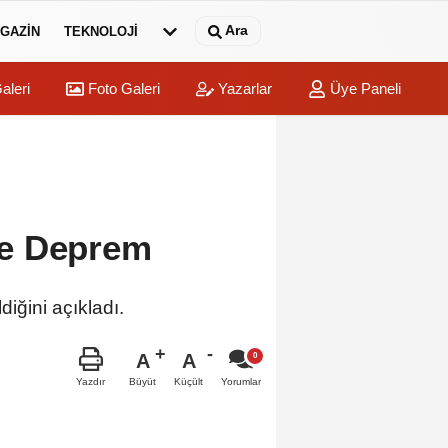
Ara
GAZİN
TEKNOLOJİ
aleri
Foto Galeri
Yazarlar
Üye Paneli
de Deprem
ğini açıkladı.
A
A
Büyüt
Küçült
Yazdır
Yorumlar