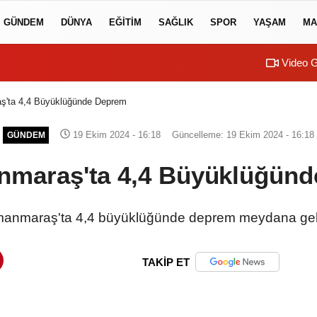
GÜNDEM
DÜNYA
EĞİTİM
SAĞLIK
SPOR
YAŞAM
MA
Video G
ş'ta 4,4 Büyüklüğünde Deprem
19 Ekim 2024 - 16:18
Güncelleme: 19 Ekim 2024 - 16:18
GÜNDEM
maraş'ta 4,4 Büyüklüğün
nmaraş'ta 4,4 büyüklüğünde deprem meydana geldi
TAKİP ET