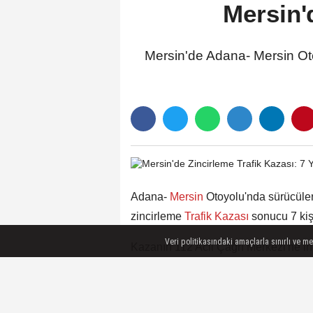
Mersin'd
Mersin'de Adana- Mersin Oto
Adana-
Mersin
Otoyolu'nda sürücüler
zincirleme
Trafik Kazası
sonucu 7 kiş
Veri politikasındaki amaçlarla sınırlı ve m
Kazanın 112 Acil Çağrı Merkezi'ne i
polis ekipleri sevk edildi.
Kaza mahalline intikal eden sağlık e