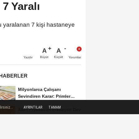
 7 Yaralı
u yaralanan 7 kişi hastaneye
A
A
Büyüt
Küçült
Yazdır
Yorumlar
 HABERLER
Milyonlarca Çalışanı
Sevindiren Karar: Primler
Artık Tazminata Dahil
rsiniz...
AYRINTILAR
TAMAM
Altın Piyasasını Etkileyen Dev
Hamle: Çin’den Son 10 Ayın
Rekor...
Ahbap Derneği Hakkında
Fesih Süreci Başlatıldı: