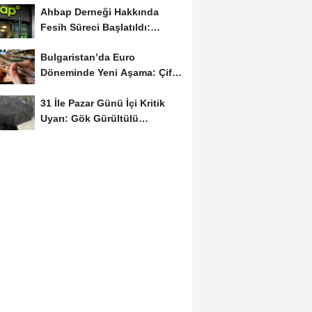
Ahbap Derneği Hakkında
Fesih Süreci Başlatıldı:
Yönetim Kayyumu...
Bulgaristan’da Euro
Döneminde Yeni Aşama: Çift
Fiyat Uygulaması...
31 İle Pazar Günü İçi Kritik
Uyarı: Gök Gürültülü
Sağanak...