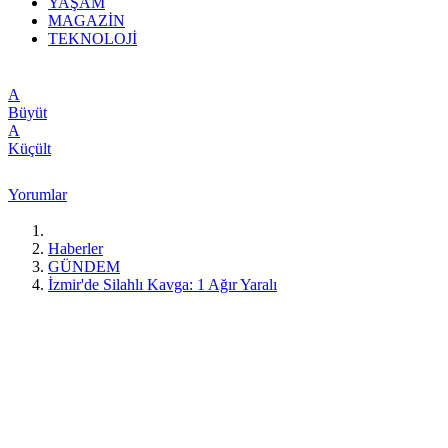
YAŞAM
MAGAZİN
TEKNOLOJİ
A
Büyüt
A
Küçült
Yorumlar
Haberler
GÜNDEM
İzmir'de Silahlı Kavga: 1 Ağır Yaralı