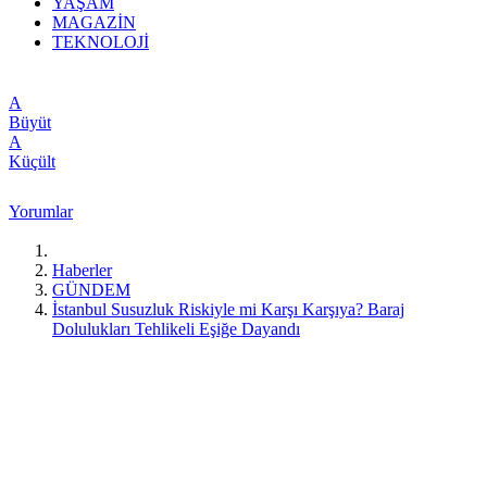
YAŞAM
MAGAZİN
TEKNOLOJİ
A
Büyüt
A
Küçült
Yorumlar
Haberler
GÜNDEM
İstanbul Susuzluk Riskiyle mi Karşı Karşıya? Baraj
Dolulukları Tehlikeli Eşiğe Dayandı