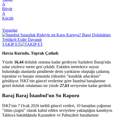
A
Büyüt
A
Küçült
Yorumlar
TAKİP ET
Havza Kurudu, Toprak Çatladı
Yüzde
16,44
doluluk oranına kadar gerileyen Sazlıdere Barajı'nda
sular yüzlerce metre geri çekildi. Eskiden metrelerce suyun
bulunduğu alanlarda şimdilerde derin yarıkların oluştuğu çatlamış
topraklar ve barajın ortasında yükselen "kuraklık adacıkları"
görülüyor. İSKİ’nin güncel verilerine göre İstanbul barajlarının
genel doluluk ortalaması ise yüzde
27,63
seviyesine kadar geriledi.
Baraj Baraj İstanbul’un Su Raporu
İSKİ’nin 7 Ocak 2026 tarihli güncel verileri, 10 barajdan çoğunun
"ölüm çizgisi" olarak kabul edilen seviyelere yaklaştığını kanıtlıyor.
Tabloya bakıldığında Kazandere ve Pabuçdere barajlarının