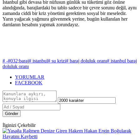
İstanbul gibi devasa bir nüfusun günlük su tüketimi göz önüne
alındığında, barajlardaki bu tablo sadece bir çevre sorunu değil, aynı
zamanda ciddi bir kriz yönetimi gerektiren sosyal bir meseledir.
Yarın yağacak yağmura güvenmek yerine, bugün kullanılan her
damlanın hesabını yapmak zorundayız.
# -#032;baraj
# istanbul
# su krizi
# baraj doluluk oranı
# istanbul baraj
doluluk oranı
YORUMLAR
FACEBOOK
Gönder
İlginizi Çekebilir