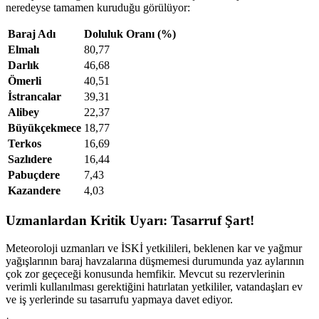
neredeyse tamamen kuruduğu görülüyor:
Baraj Adı
Doluluk Oranı (%)
Elmalı
80,77
Darlık
46,68
Ömerli
40,51
İstrancalar
39,31
Alibey
22,37
Büyükçekmece
18,77
Terkos
16,69
Sazlıdere
16,44
Pabuçdere
7,43
Kazandere
4,03
Uzmanlardan Kritik Uyarı: Tasarruf Şart!
Meteoroloji uzmanları ve İSKİ yetkilileri, beklenen kar ve yağmur
yağışlarının baraj havzalarına düşmemesi durumunda yaz aylarının
çok zor geçeceği konusunda hemfikir. Mevcut su rezervlerinin
verimli kullanılması gerektiğini hatırlatan yetkililer, vatandaşları ev
ve iş yerlerinde su tasarrufu yapmaya davet ediyor.