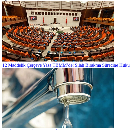
12 Maddelik Çerçeve Yasa TBMM’de: Silah Bırakma Sürecine Huku