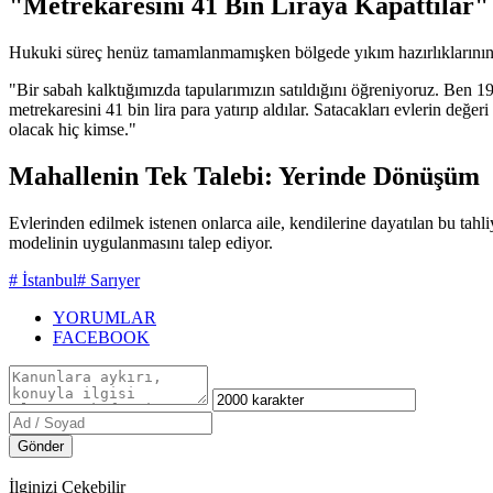
"Metrekaresini 41 Bin Liraya Kapattılar"
Hukuki süreç henüz tamamlanmamışken bölgede yıkım hazırlıklarının b
"Bir sabah kalktığımızda tapularımızın satıldığını öğreniyoruz. Ben 19
metrekaresini 41 bin lira para yatırıp aldılar. Satacakları evlerin değ
olacak hiç kimse."
Mahallenin Tek Talebi: Yerinde Dönüşüm
Evlerinden edilmek istenen onlarca aile, kendilerine dayatılan bu tahli
modelinin uygulanmasını talep ediyor.
# İstanbul
# Sarıyer
YORUMLAR
FACEBOOK
Gönder
İlginizi Çekebilir