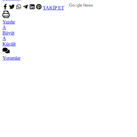
TAKİP ET
Yazdır
A
Büyüt
A
Küçült
Yorumlar