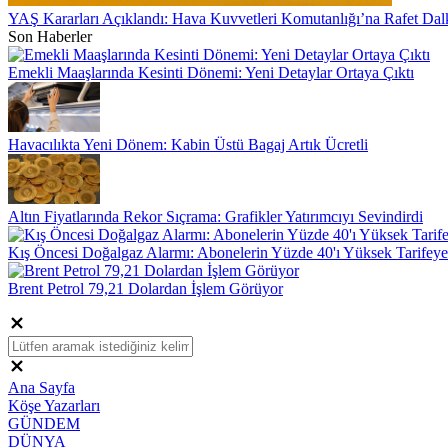
YAŞ Kararları Açıklandı: Hava Kuvvetleri Komutanlığı’na Rafet Dal
Son Haberler
Emekli Maaşlarında Kesinti Dönemi: Yeni Detaylar Ortaya Çıktı
Havacılıkta Yeni Dönem: Kabin Üstü Bagaj Artık Ücretli
Altın Fiyatlarında Rekor Sıçrama: Grafikler Yatırımcıyı Sevindirdi
Kış Öncesi Doğalgaz Alarmı: Abonelerin Yüzde 40'ı Yüksek Tarifeye.
Brent Petrol 79,21 Dolardan İşlem Görüyor
Ana Sayfa
Köşe Yazarları
GÜNDEM
DÜNYA