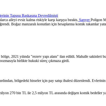
arca aileyi evsiz kalma riskiyle karşı karşıya bıraktı.
Sarıyer
Poligon Ma
 öğrendi. Boğaz manzaralı konutları için hesaplarına komik rakamlar yatı
bölge, 2021 yılında "rezerv yapı alanı" ilan edildi. Mahalle sakinleri b
bozmasıyla birlikte hukuki süreç çıkmaza girdi.
ardından, bölgedeki hisseler için pay satışı ihalesi düzenlendi. Evlerinin
 milyon 270 bin TL ile 2,5 milyon TL arasında değişen komik bedeller yatı