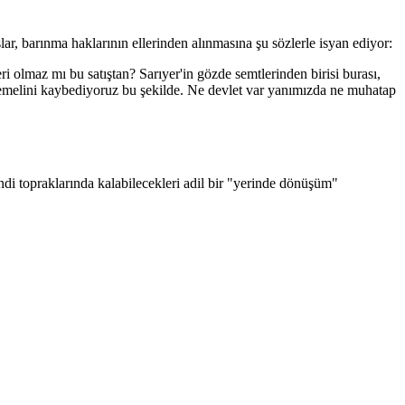
 barınma haklarının ellerinden alınmasına şu sözlerle isyan ediyor:
i olmaz mı bu satıştan? Sarıyer'in gözde semtlerinden birisi burası,
en temelini kaybediyoruz bu şekilde. Ne devlet var yanımızda ne muhatap
endi topraklarında kalabilecekleri adil bir "yerinde dönüşüm"