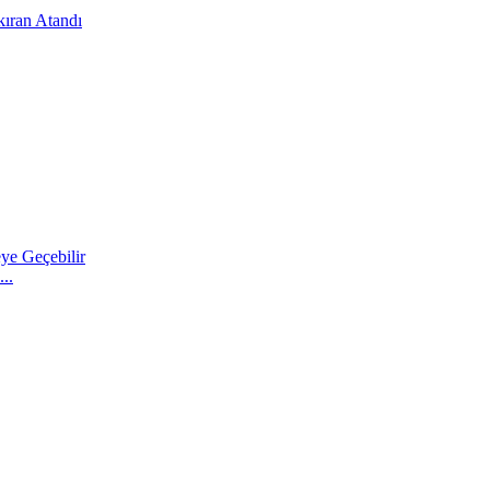
kıran Atandı
..