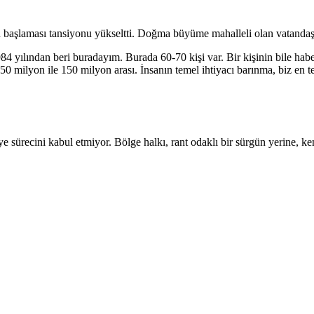
aşlaması tansiyonu yükseltti. Doğma büyüme mahalleli olan vatandaşlar,
84 yılından beri buradayım. Burada 60-70 kişi var. Bir kişinin bile haber
eri 50 milyon ile 150 milyon arası. İnsanın temel ihtiyacı barınma, biz 
ye sürecini kabul etmiyor. Bölge halkı, rant odaklı bir sürgün yerine, k