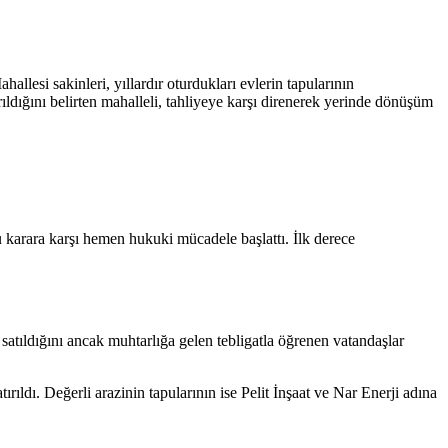
hallesi sakinleri, yıllardır oturdukları evlerin tapularının
rıldığını belirten mahalleli, tahliyeye karşı direnerek yerinde dönüşüm
u karara karşı hemen hukuki mücadele başlattı. İlk derece
 satıldığını ancak muhtarlığa gelen tebligatla öğrenen vatandaşlar
rıldı. Değerli arazinin tapularının ise Pelit İnşaat ve Nar Enerji adına