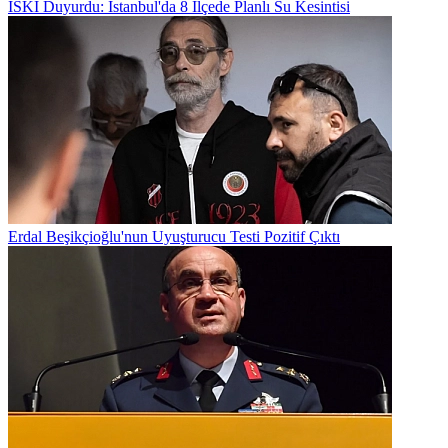
İSKİ Duyurdu: İstanbul'da 8 İlçede Planlı Su Kesintisi
Erdal Beşikçioğlu'nun Uyuşturucu Testi Pozitif Çıktı