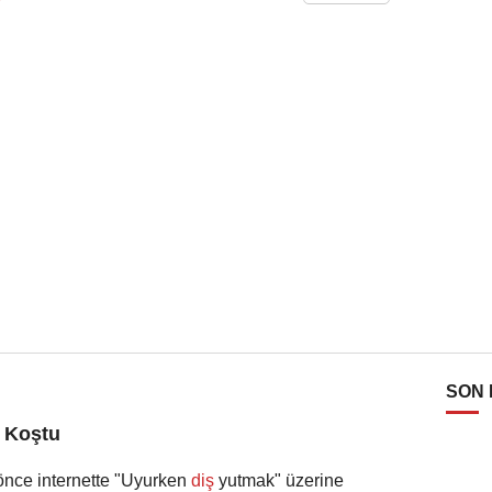
SON
e Koştu
önce internette "Uyurken
diş
yutmak" üzerine