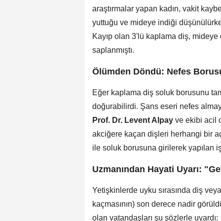
araştırmalar yapan kadın, vakit kaybe
yuttuğu ve mideye indiği düşünülürken,
Kayıp olan 3'lü kaplama diş, midey
saplanmıştı.
Ölümden Döndü: Nefes Borusun
Eğer kaplama diş soluk borusunu tam
doğurabilirdi. Şans eseri nefes alm
Prof. Dr. Levent Alpay
ve ekibi acil
akciğere kaçan dişleri herhangi bir
ile soluk borusuna girilerek yapılan i
Uzmanından Hayati Uyarı: "Ge
Yetişkinlerde uyku sırasında diş vey
kaçmasının) son derece nadir görüldü
olan vatandaşları şu sözlerle uyardı: