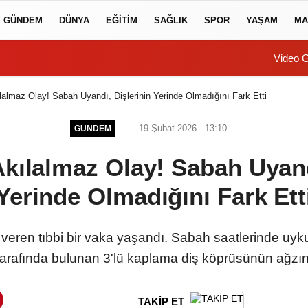
GÜNDEM
DÜNYA
EĞİTİM
SAĞLIK
SPOR
YAŞAM
MA
Video G
ılalmaz Olay! Sabah Uyandı, Dişlerinin Yerinde Olmadığını Fark Etti
19 Şubat 2026 - 13:10
GÜNDEM
Akılalmaz Olay! Sabah Uyand
Yerinde Olmadığını Fark Ett
k veren tıbbi bir vaka yaşandı. Sabah saatlerinde 
tarafında bulunan 3'lü kaplama diş köprüsünün ağzınd
TAKİP ET