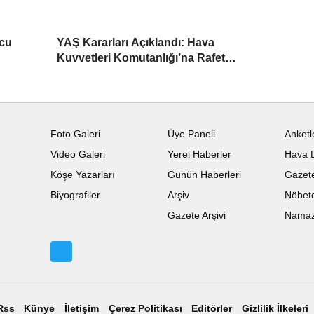
ucu
YAŞ Kararları Açıklandı: Hava
Kuvvetleri Komutanlığı’na Rafet
Dalkıran Atandı
Foto Galeri
Üye Paneli
Anketl
Video Galeri
Yerel Haberler
Hava 
Köşe Yazarları
Günün Haberleri
Gazete
Biyografiler
Arşiv
Nöbetc
Gazete Arşivi
Namaz 
Rss
Künye
İletişim
Çerez Politikası
Editörler
Gizlilik İlkeleri