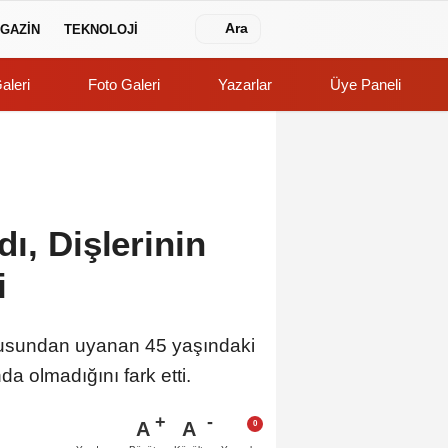
Ara
GAZİN
TEKNOLOJİ
aleri
Foto Galeri
Yazarlar
Üye Paneli
ı, Dişlerinin
i
uykusundan uyanan 45 yaşındaki
a olmadığını fark etti.
A
A