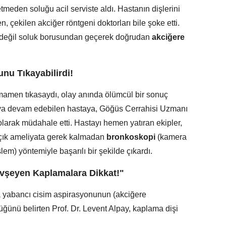
tmeden soluğu acil serviste aldı. Hastanın dişlerini
 çekilen akciğer röntgeni doktorları bile şoke etti.
e değil soluk borusundan geçerek doğrudan
akciğere
u Tıkayabilirdi!
amen tıkasaydı, olay anında ölümcül bir sonuç
aya devam edebilen hastaya, Göğüs Cerrahisi Uzmanı
 olarak müdahale etti. Hastayı hemen yatıran ekipler,
 açık ameliyata gerek kalmadan
bronkoskopi
(kamera
şlem) yöntemiyle başarılı bir şekilde çıkardı.
vşeyen Kaplamalara Dikkat!"
a yabancı cisim aspirasyonunun (akciğere
ğünü belirten Prof. Dr. Levent Alpay, kaplama dişi