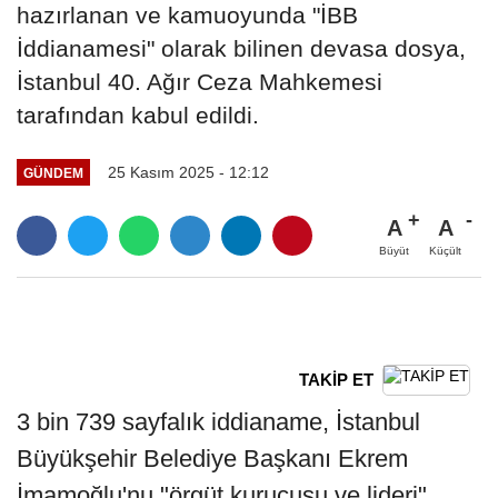
hazırlanan ve kamuoyunda "İBB
İddianamesi" olarak bilinen devasa dosya,
İstanbul 40. Ağır Ceza Mahkemesi
tarafından kabul edildi.
25 Kasım 2025 - 12:12
GÜNDEM
A
A
Büyüt
Küçült
TAKİP ET
3 bin 739 sayfalık iddianame, İstanbul
Büyükşehir Belediye Başkanı Ekrem
İmamoğlu'nu "örgüt kurucusu ve lideri"