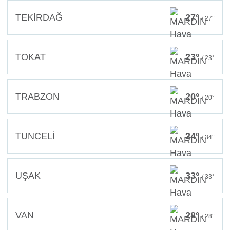
TEKİRDAĞ
27°
/ 27°
TOKAT
23°
/ 23°
TRABZON
20°
/ 20°
TUNCELİ
34°
/ 34°
UŞAK
33°
/ 33°
VAN
28°
/ 28°