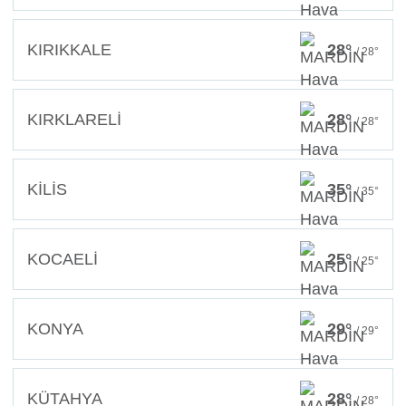
KIRIKKALE
28°
/ 28°
KIRKLARELİ
28°
/ 28°
KİLİS
35°
/ 35°
KOCAELİ
25°
/ 25°
KONYA
29°
/ 29°
KÜTAHYA
28°
/ 28°