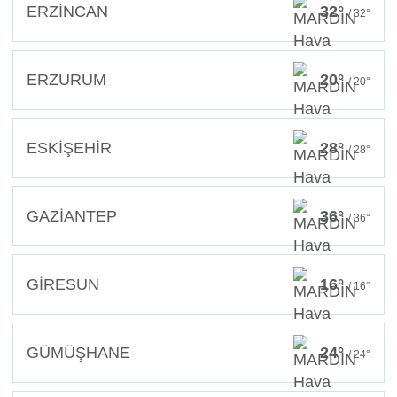
ERZİNCAN
32°
/ 32°
ERZURUM
20°
/ 20°
ESKİŞEHİR
28°
/ 28°
GAZİANTEP
36°
/ 36°
GİRESUN
16°
/ 16°
GÜMÜŞHANE
24°
/ 24°