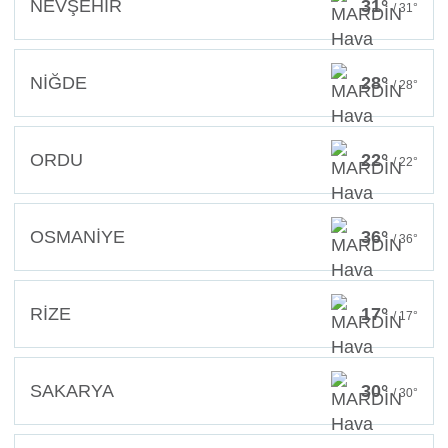
NEVŞEHİR
31°
/ 31°
NİĞDE
28°
/ 28°
ORDU
22°
/ 22°
OSMANİYE
36°
/ 36°
RİZE
17°
/ 17°
SAKARYA
30°
/ 30°