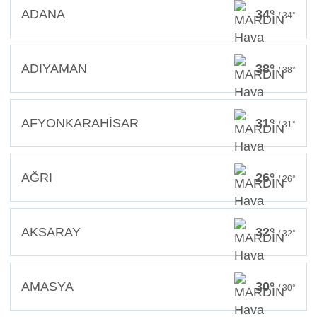
ADANA
34°
/ 34°
ADIYAMAN
38°
/ 38°
AFYONKARAHİSAR
31°
/ 31°
AĞRI
26°
/ 26°
AKSARAY
32°
/ 32°
AMASYA
30°
/ 30°