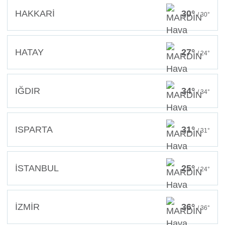
HAKKARİ
30°
/ 30°
HATAY
27°
/ 24°
IĞDIR
34°
/ 34°
ISPARTA
31°
/ 31°
İSTANBUL
25°
/ 24°
İZMİR
36°
/ 36°