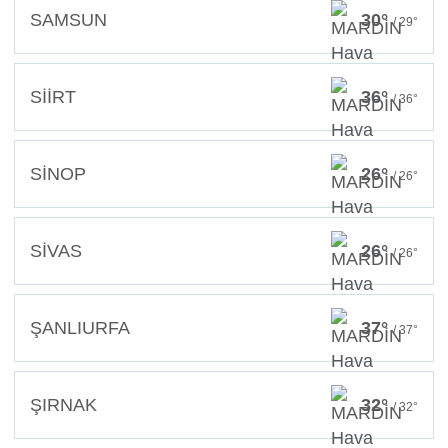
SAMSUN
30°
/ 29°
SİİRT
36°
/ 36°
SİNOP
26°
/ 26°
SİVAS
26°
/ 26°
ŞANLIURFA
37°
/ 37°
ŞIRNAK
32°
/ 32°