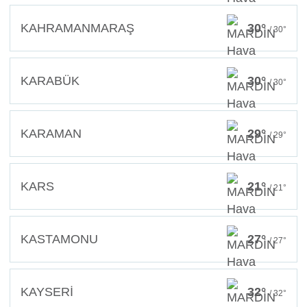
KAHRAMANMARAŞ
30°
/ 30°
KARABÜK
30°
/ 30°
KARAMAN
29°
/ 29°
KARS
21°
/ 21°
KASTAMONU
27°
/ 27°
KAYSERİ
32°
/ 32°