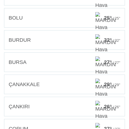
BOLU
25°
/ 25°
BURDUR
32°
/ 32°
BURSA
27°
/ 27°
ÇANAKKALE
29°
/ 29°
ÇANKIRI
26°
/ 26°
ÇORUM
27°