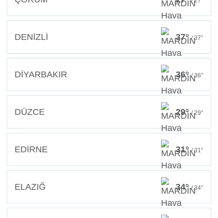
/ 27°
DENİZLİ
37°
/ 37°
DİYARBAKIR
36°
/ 36°
DÜZCE
29°
/ 29°
EDİRNE
31°
/ 31°
ELAZIĞ
34°
/ 34°