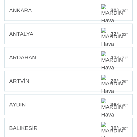
ANKARA
30°
/ 30°
ANTALYA
32°
/ 32°
ARDAHAN
21°
/ 21°
ARTVİN
26°
/ 26°
AYDIN
36°
/ 36°
BALIKESİR
30°
/ 30°