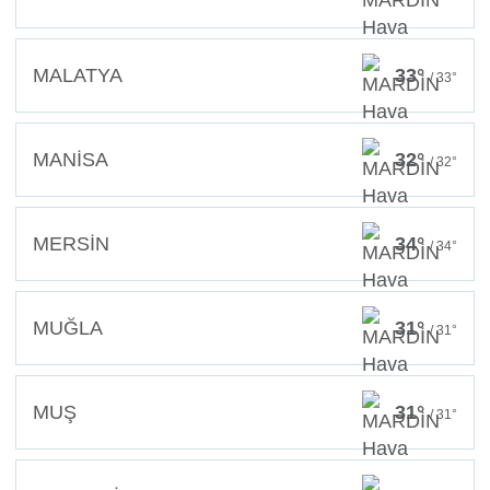
MALATYA
33°
/ 33°
MANİSA
32°
/ 32°
MERSİN
34°
/ 34°
MUĞLA
31°
/ 31°
MUŞ
31°
/ 31°