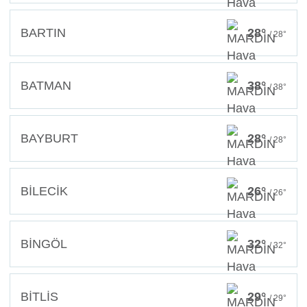
BARTIN
28°
/ 28°
BATMAN
38°
/ 38°
BAYBURT
28°
/ 28°
BİLECİK
26°
/ 26°
BİNGÖL
32°
/ 32°
BİTLİS
29°
/ 29°