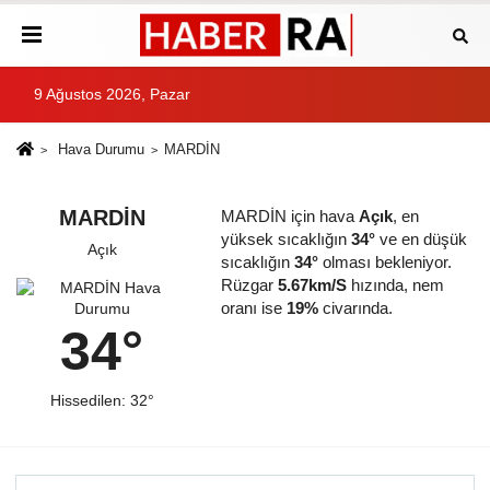
9 Ağustos 2026, Pazar
Hava Durumu
MARDİN
MARDİN
MARDİN için hava
Açık
, en
yüksek sıcaklığın
34°
ve en düşük
Açık
sıcaklığın
34°
olması bekleniyor.
Rüzgar
5.67km/S
hızında, nem
oranı ise
19%
civarında.
34°
Hissedilen: 32°