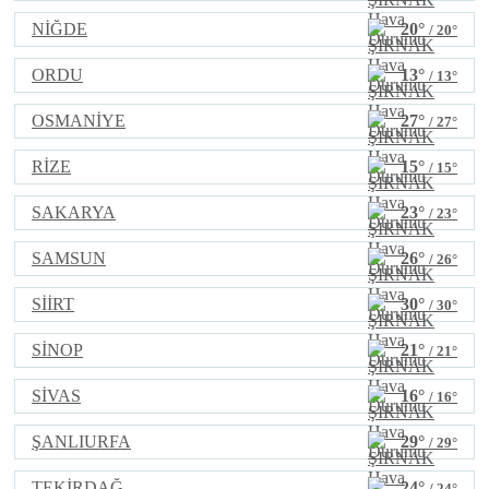
NİĞDE
20°
/ 20°
ORDU
13°
/ 13°
OSMANİYE
27°
/ 27°
RİZE
15°
/ 15°
SAKARYA
23°
/ 23°
SAMSUN
26°
/ 26°
SİİRT
30°
/ 30°
SİNOP
21°
/ 21°
SİVAS
16°
/ 16°
ŞANLIURFA
29°
/ 29°
TEKİRDAĞ
24°
/ 24°