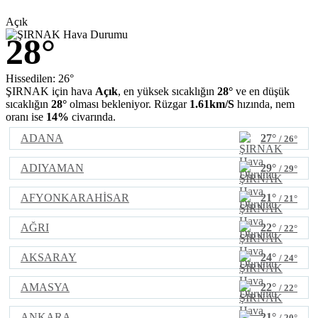
Açık
28°
Hissedilen: 26°
ŞIRNAK için hava
Açık
, en yüksek sıcaklığın
28°
ve en düşük
sıcaklığın
28°
olması bekleniyor. Rüzgar
1.61km/S
hızında, nem
oranı ise
14%
civarında.
ADANA
27°
/ 26°
ADIYAMAN
29°
/ 29°
AFYONKARAHİSAR
21°
/ 21°
AĞRI
22°
/ 22°
AKSARAY
24°
/ 24°
AMASYA
22°
/ 22°
ANKARA
21°
/ 20°