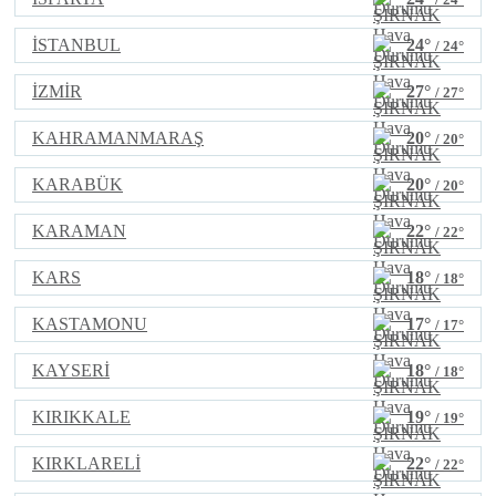
İSTANBUL
24°
/ 24°
İZMİR
27°
/ 27°
KAHRAMANMARAŞ
20°
/ 20°
KARABÜK
20°
/ 20°
KARAMAN
22°
/ 22°
KARS
18°
/ 18°
KASTAMONU
17°
/ 17°
KAYSERİ
18°
/ 18°
KIRIKKALE
19°
/ 19°
KIRKLARELİ
22°
/ 22°