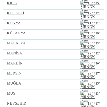
KİLİS
25°
/ 25°
KOCAELİ
22°
/ 22°
KONYA
21°
/ 21°
KÜTAHYA
19°
/ 19°
MALATYA
23°
/ 23°
MANİSA
22°
/ 22°
MARDİN
30°
/ 30°
MERSİN
27°
/ 27°
MUĞLA
25°
/ 25°
MUŞ
23°
/ 23°
NEVŞEHİR
17°
/ 17°