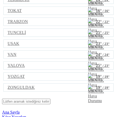
TOKAT
16°
/ 16°
TRABZON
22°
/ 22°
TUNCELİ
25°
/ 25°
UŞAK
23°
/ 23°
VAN
24°
/ 24°
YALOVA
25°
/ 23°
YOZGAT
19°
/ 19°
ZONGULDAK
19°
/ 19°
Ana Sayfa
Köşe Yazarları