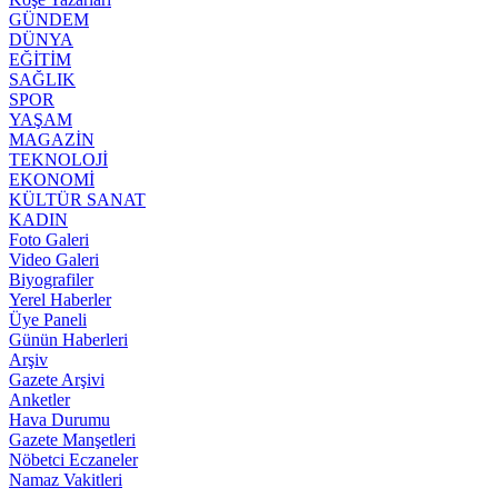
GÜNDEM
DÜNYA
EĞİTİM
SAĞLIK
SPOR
YAŞAM
MAGAZİN
TEKNOLOJİ
EKONOMİ
KÜLTÜR SANAT
KADIN
Foto Galeri
Video Galeri
Biyografiler
Yerel Haberler
Üye Paneli
Günün Haberleri
Arşiv
Gazete Arşivi
Anketler
Hava Durumu
Gazete Manşetleri
Nöbetci Eczaneler
Namaz Vakitleri