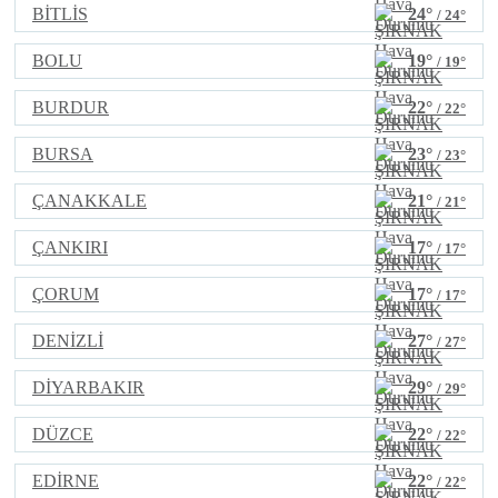
BİTLİS
24°
/ 24°
BOLU
19°
/ 19°
BURDUR
22°
/ 22°
BURSA
23°
/ 23°
ÇANAKKALE
21°
/ 21°
ÇANKIRI
17°
/ 17°
ÇORUM
17°
/ 17°
DENİZLİ
27°
/ 27°
DİYARBAKIR
29°
/ 29°
DÜZCE
22°
/ 22°
EDİRNE
22°
/ 22°