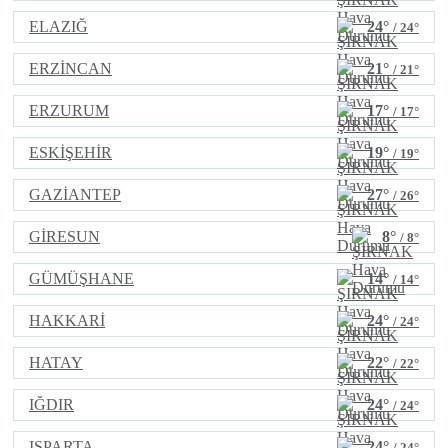
ELAZIĞ
24°
/ 24°
ERZİNCAN
21°
/ 21°
ERZURUM
17°
/ 17°
ESKİŞEHİR
19°
/ 19°
GAZİANTEP
27°
/ 26°
GİRESUN
8°
/ 8°
GÜMÜŞHANE
14°
/ 14°
HAKKARİ
24°
/ 24°
HATAY
22°
/ 22°
IĞDIR
24°
/ 24°
ISPARTA
24°
/ 24°