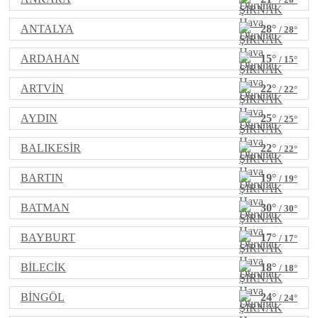
ANTALYA
28°
/ 28°
ARDAHAN
15°
/ 15°
ARTVİN
22°
/ 22°
AYDIN
25°
/ 25°
BALIKESİR
22°
/ 22°
BARTIN
19°
/ 19°
BATMAN
30°
/ 30°
BAYBURT
17°
/ 17°
BİLECİK
18°
/ 18°
BİNGÖL
24°
/ 24°