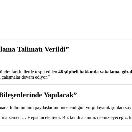
alama Talimatı Verildi”
de; farklı illerde tespit edilen
46 şüpheli hakkında yakalama, gözal
in çalışmalar devam ediyor.”
ileşenlerinde Yapılacak”
da futbolun tüm paydaşlarının incelendiğini vurgulayarak şunları söyl
, malzemeci… Hepsi inceleniyor. Biz kendi alanımızı temizleyeceğiz, k