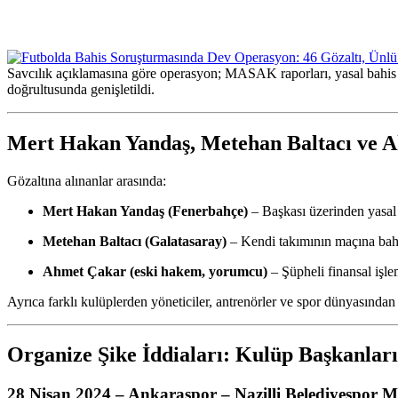
Savcılık açıklamasına göre operasyon; MASAK raporları, yasal bahis si
doğrultusunda genişletildi.
Mert Hakan Yandaş, Metehan Baltacı ve 
Gözaltına alınanlar arasında:
Mert Hakan Yandaş (Fenerbahçe)
– Başkası üzerinden yasal b
Metehan Baltacı (Galatasaray)
– Kendi takımının maçına bahis
Ahmet Çakar (eski hakem, yorumcu)
– Şüpheli finansal işle
Ayrıca farklı kulüplerden yöneticiler, antrenörler ve spor dünyasınd
Organize Şike İddiaları: Kulüp Başkanları
28 Nisan 2024 – Ankaraspor – Nazilli Belediyespor M