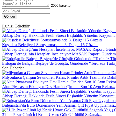
Gönder
İlginizi Çekebilir
Ahbap Derneği Hakkında Fesih Süreci Başlatıldı: Yönetim Kayyumu
Kuşadası Belediyesi Soruşturmasında 3. Dalga: 15 Gözaltı
Ahbap Derneği’nin Hesapları İnceleniyor: MASAK Raporu Gündem
Erdoğan ile Bahçeli Beştepe’de Görüştü: Gündemde “Terörsüz Türki
Son Haberler
Milyonlarca Çalışanı Sevindiren Karar: Primler Artık Tazminata Dahi
Altın Piyasasını Etkileyen Dev Hamle: Çin’den Son 10 Ayın Rekor...
Ahbap Derneği Hakkında Fesih Süreci Başlatıldı: Yönetim Kayyumu.
Bulgaristan’da Euro Döneminde Yeni Aşama: Çift Fiyat Uygulaması..
31 İle Pazar Günü İçi Kritik Uyarı: Gök Gürültülü Sağanak...