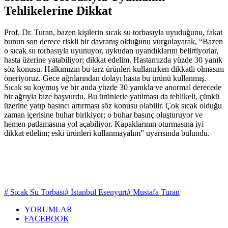
Tehlikelerine Dikkat
Prof. Dr. Turan, bazen kişilerin sıcak su torbasıyla uyuduğunu, fakat
bunun son derece riskli bir davranış olduğunu vurgulayarak, “Bazen
o sıcak su torbasıyla uyunuyor, uykudan uyandıklarını belirtiyorlar,
hasta üzerine yatabiliyor; dikkat edelim. Hastamızda yüzde 30 yanık
söz konusu. Halkımızın bu tarz ürünleri kullanırken dikkatli olmasını
öneriyoruz. Gece ağrılarından dolayı hasta bu ürünü kullanmış.
Sıcak su koymuş ve bir anda yüzde 30 yanıkla ve anormal derecede
bir ağrıyla bize başvurdu. Bu ürünlerle yatılması da tehlikeli, çünkü
üzerine yatıp basıncı artırması söz konusu olabilir. Çok sıcak olduğu
zaman içerisine buhar birikiyor; o buhar basınç oluşturuyor ve
hemen patlamasına yol açabiliyor. Kapaklarının oturmasına iyi
dikkat edelim; eski ürünleri kullanmayalım” uyarısında bulundu.
# Sıcak Su Torbası
# İstanbul Esenyurt
# Mustafa Turan
YORUMLAR
FACEBOOK