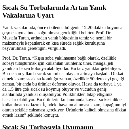
Sıcak Su Torbalarında Artan Yanık
Vakalarına Uyarı
Yanık vakalarında, önce etkilenen bölgenin 15-20 dakika boyunca
çeşme suyu altında soğutulması gerektiğini belirten Prof. Dr.
Mustafa Turan, ardından yanık bölgesinin temiz ve nemli bir
malzemeyle kapatılarak en kısa sürede sağlık kuruluşuna
başvurulması gerektiğini vurguladı.
Prof. Dr. Turan, “Kışın soba yakılmasına bağlı olarak, özellikle
sobayı tutuşturmak için kullanılan ürünlerin; tiner, mangal jeli
yanıkları bazen kolonya atabiliyorlar. Bu tarz yanıklar gelebiliyor.
Bir de son yıllarda sıcak su torbası olayları artmaya başladı. Dikkat
etmek lazım; sıcak su konduğu zaman, özellikle 50 dereceyi geçtiği
zaman, bir anda bu ürünler deforme oluyor. Hasta da torbaya 1 ya
da 1,5 litre çok sıcak su koymuş oluyor ve vücudun geniş
alanlarında yanıklar oluşabiliyor. Poliklinikten takip ettiğimiz
hastalar olabiliyor. Bu ürünlerin kullanımında kaynar su kesinlikle
kullanılmaması lazım. İçindeki havanın alınması lazım, kapağının iyi
oturan şekilde çalışması gerekiyor. Ürünlerin kaliteli olmasına dikkat
etmek lazım” şeklinde konuştu.
Sıcak Su Torbasıyla Uyumanın