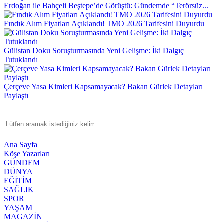
Erdoğan ile Bahçeli Beştepe’de Görüştü: Gündemde “Terörsüz...
Fındık Alım Fiyatları Açıklandı! TMO 2026 Tarifesini Duyurdu
Gülistan Doku Soruşturmasında Yeni Gelişme: İki Dalgıç
Tutuklandı
Çerçeve Yasa Kimleri Kapsamayacak? Bakan Gürlek Detayları
Paylaştı
Ana Sayfa
Köşe Yazarları
GÜNDEM
DÜNYA
EĞİTİM
SAĞLIK
SPOR
YAŞAM
MAGAZİN