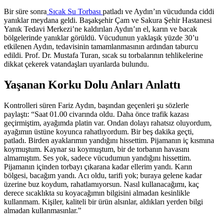
Bir süre sonra
Sıcak Su Torbası
patladı ve Aydın’ın vücudunda ciddi
yanıklar meydana geldi. Başakşehir Çam ve Sakura Şehir Hastanesi
Yanık Tedavi Merkezi’ne kaldırılan Aydın’ın el, karın ve bacak
bölgelerinde yanıklar görüldü. Vücudunun yaklaşık yüzde 30’u
etkilenen Aydın, tedavisinin tamamlanmasının ardından taburcu
edildi. Prof. Dr. Mustafa Turan, sıcak su torbalarının tehlikelerine
dikkat çekerek vatandaşları uyarılarda bulundu.
Yaşanan Korku Dolu Anları Anlattı
Kontrolleri süren Fariz Aydın, başından geçenleri şu sözlerle
paylaştı: “Saat 01.00 civarında oldu. Daha önce trafik kazası
geçirmiştim, ayağımda platin var. Ondan dolayı rahatsız oluyordum,
ayağımın üstüne koyunca rahatlıyordum. Bir beş dakika geçti,
patladı. Birden ayaklarımın yandığını hissettim. Pijamanın iç kısmına
koymuştum. Kaynar su koymuştum, bir de torbanın havasını
almamıştım. Ses yok, sadece vücudumun yandığını hissettim.
Pijamanın içinden torbayı çıkarana kadar ellerim yandı. Karın
bölgesi, bacağım yandı. Acı oldu, tarifi yok; buraya gelene kadar
üzerine buz koydum, rahatlamıyorsun. Nasıl kullanacağımı, kaç
derece sıcaklıkta su koyacağımın bilgisini almadan kesinlikle
kullanmam. Kişiler, kaliteli bir ürün alsınlar, aldıkları yerden bilgi
almadan kullanmasınlar.”