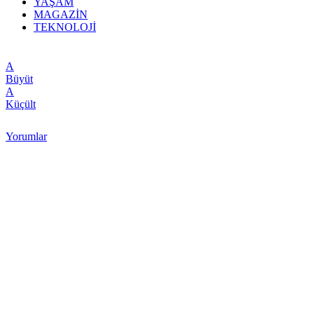
YAŞAM
MAGAZİN
TEKNOLOJİ
A
Büyüt
A
Küçült
Yorumlar