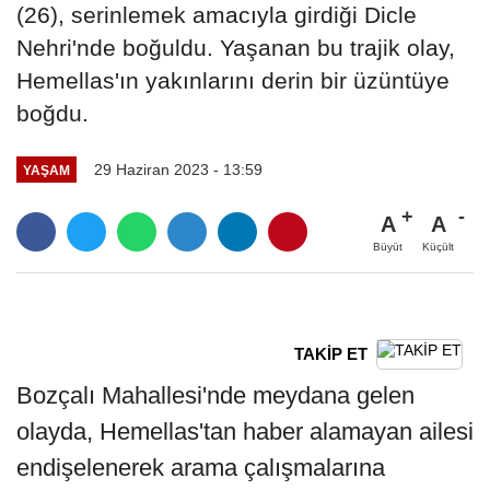
(26), serinlemek amacıyla girdiği Dicle
Nehri'nde boğuldu. Yaşanan bu trajik olay,
Hemellas'ın yakınlarını derin bir üzüntüye
boğdu.
29 Haziran 2023 - 13:59
YAŞAM
A
A
Büyüt
Küçült
TAKİP ET
Bozçalı Mahallesi'nde meydana gelen
olayda, Hemellas'tan haber alamayan ailesi
endişelenerek arama çalışmalarına