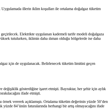
. Uygulamada illerin iklim koşulları ile ortalama doğalgaz tüketim
 geçirilecek. Elektrikte uygulanan kademeli tarife modeli doğalgaza
 yüksek tutulurken, iklimin daha ılıman olduğu bölgelerde ise daha
oğalgaz için de uygulanacak. Belirlenecek tüketim limitini geçen
değişiklik gösterdiğine işaret etmişti. Bayraktar, her şehir için aylık
ırakılacağını ifade etmişti.
 örnek vererek açıklamıştı. Ortalama tüketim değerinin yüzde 50’den
k yüzde 84’ünün faturalarında herhangi bir artış olmayacağını ifade