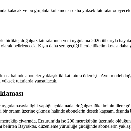
ında kalacak ve bu gruptaki kullanıcılar daha yüksek faturalar ödeyecek
e birlikte, doğalgaz faturalarında yeni uygulama 2026 itibarıyla hayata
olarak belirlenecek. Kışın daha sert geçtiği illerde tüketim kotası daha
 aşılması halinde aboneler yaklaşık iki kat fatura ödemişti. Aynı model d
a yüksek tutarlarda yansıtılacak.
ıklaması
ygulamasıyla ilgili yaptığı açıklamada, doğalgaz tüketiminin illere göre 
li bir oranın üzerine çıkması halinde abonelerin destek kapsamı dışında b
 metreküp civarında, Erzurum’da ise 200 metreküpün üzerinde olduğunu
 belirten Bayraktar, düzenleme yürürlüğe girdiğinde abonelerin yaklaşı