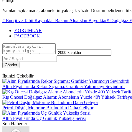
etmişti.
Yapılan açıklamada, abonelerin yaklaşık yüzde 16’sının belirlenen tüket
# Enerji ve Tabii Kaynaklar Bakanı Alparslan Bayraktar
# Doğalgaz F
YORUMLAR
FACEBOOK
Gönder
İlginizi Çekebilir
Altın Fiyatlarında Rekor Sıçrama: Grafikler Yatırımcıyı Sevindirdi
Kış Öncesi Doğalgaz Alarmı: Abonelerin Yüzde 40'ı Yüksek Tarifeye
Petrol Düştü, Motorine Bir İndirim Daha Geliyor
Altın Fiyatlarında Üç Günlük Yükseliş Serisi
Son Haberler