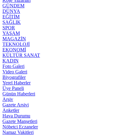
Köşe Yazarları
GÜNDEM
DÜNYA
EĞİTİM
SAĞLIK
SPOR
YAŞAM
MAGAZİN
TEKNOLOJİ
EKONOMİ
KÜLTÜR SANAT
KADIN
Foto Galeri
Video Galeri
Biyografiler
Yerel Haberler
Üye Paneli
Günün Haberleri
Arşiv
Gazete Arşivi
Anketler
Hava Durumu
Gazete Manşetleri
Nöbetci Eczaneler
Namaz Vakitleri