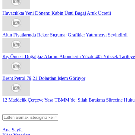
Havacılıkta Yeni Dönem: Kabin Üstü Bagaj Artık Ücretli
Altın Fiyatlarında Rekor Sıçrama: Grafikler Yatırımcıyı Sevindirdi
Kış Öncesi Doğalgaz Alarmı: Abonelerin Yüzde 40'ı Yüksek Tarifeye.
Brent Petrol 79,21 Dolardan İşlem Görüyor
12 Maddelik Çerçeve Yasa TBMM’de: Silah Bırakma Sürecine Hukuk
Ana Sayfa