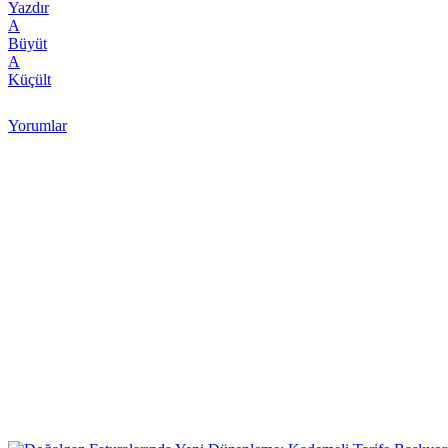
Yazdır
A
Büyüt
A
Küçült
Yorumlar