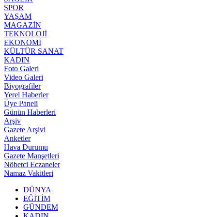
SPOR
YAŞAM
MAGAZİN
TEKNOLOJİ
EKONOMİ
KÜLTÜR SANAT
KADIN
Foto Galeri
Video Galeri
Biyografiler
Yerel Haberler
Üye Paneli
Günün Haberleri
Arşiv
Gazete Arşivi
Anketler
Hava Durumu
Gazete Manşetleri
Nöbetci Eczaneler
Namaz Vakitleri
DÜNYA
EĞİTİM
GÜNDEM
KADIN