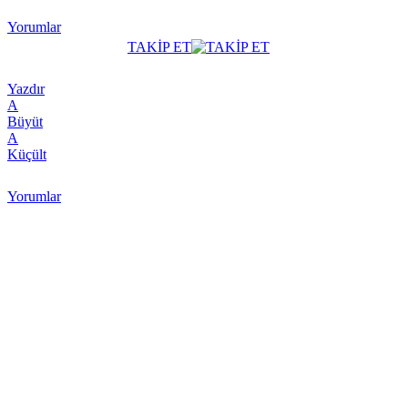
Yorumlar
TAKİP ET
Yazdır
A
Büyüt
A
Küçült
Yorumlar