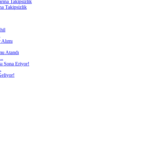
a Takipsizlik
l
..
.