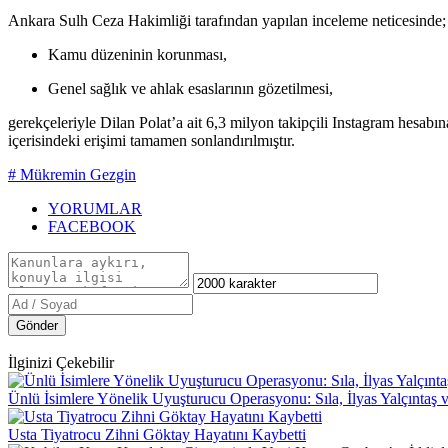
Ankara Sulh Ceza Hakimliği tarafından yapılan inceleme neticesinde;
Kamu düzeninin korunması,
Genel sağlık ve ahlak esaslarının gözetilmesi,
gerekçeleriyle Dilan Polat’a ait 6,3 milyon takipçili Instagram hesabı
içerisindeki erişimi tamamen sonlandırılmıştır.
# Mükremin Gezgin
YORUMLAR
FACEBOOK
Gönder
İlginizi Çekebilir
Ünlü İsimlere Yönelik Uyuşturucu Operasyonu: Sıla, İlyas Yalçıntaş 
Usta Tiyatrocu Zihni Göktay Hayatını Kaybetti