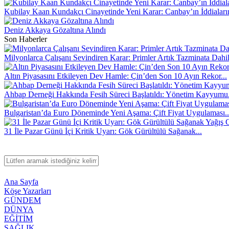
Kubilay Kaan Kundakçı Cinayetinde Yeni Karar: Canbay’ın İddiaların
Deniz Akkaya Gözaltına Alındı
Son Haberler
Milyonlarca Çalışanı Sevindiren Karar: Primler Artık Tazminata Dahi
Altın Piyasasını Etkileyen Dev Hamle: Çin’den Son 10 Ayın Rekor...
Ahbap Derneği Hakkında Fesih Süreci Başlatıldı: Yönetim Kayyumu.
Bulgaristan’da Euro Döneminde Yeni Aşama: Çift Fiyat Uygulaması..
31 İle Pazar Günü İçi Kritik Uyarı: Gök Gürültülü Sağanak...
Ana Sayfa
Köşe Yazarları
GÜNDEM
DÜNYA
EĞİTİM
SAĞLIK