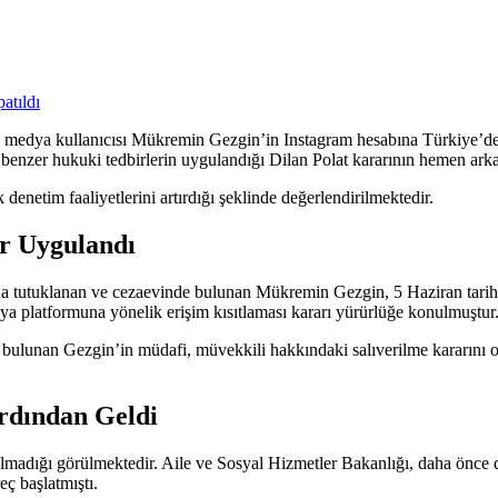
 medya kullanıcısı Mükremin Gezgin’in Instagram hesabına Türkiye’den er
, benzer hukuki tedbirlerin uygulandığı Dilan Polat kararının hemen ark
enetim faaliyetlerini artırdığı şeklinde değerlendirilmektedir.
r Uygulandı
a tutuklanan ve cezaevinde bulunan Mükremin Gezgin, 5 Haziran tarihin
dya platformuna yönelik erişim kısıtlaması kararı yürürlüğe konulmuştur
bulunan Gezgin’in müdafi, müvekkili hakkındaki salıverilme kararını ol
rdından Geldi
 kalmadığı görülmektedir. Aile ve Sosyal Hizmetler Bakanlığı, daha önce d
eç başlatmıştı.