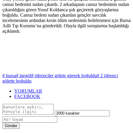
cansız bedenini sudan çıkardı. 2 arkadaşının cansız bedeninin sudan
çıkarıldığını gören Yusuf Koldanca şok geçirerek gözyaşlarına
boğuldu. Cansız bedeni sudan çıkarılan gençler savcılık
incelemesinin ardından kesin ölüm nedeninin belirlenmesi için Bursa
Adli Tıp Kurumu’na gönderildi. Olayla ilgili soruşturma başlatıldığı
açıklandı.
# bursa
# inegöl
# öğrenciler gölete girerek boğuldu
# 2 öğrenci
gölette boğuldu
YORUMLAR
FACEBOOK
Gönder