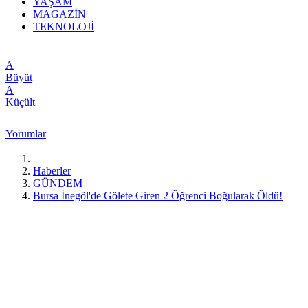
YAŞAM
MAGAZİN
TEKNOLOJİ
A
Büyüt
A
Küçült
Yorumlar
Haberler
GÜNDEM
Bursa İnegöl'de Gölete Giren 2 Öğrenci Boğularak Öldü!