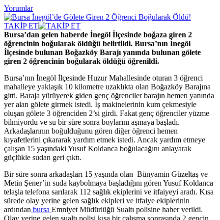
Yorumlar
TAKİP ET
Bursa’dan gelen haberde İnegöl İlçesinde boğaza giren 2
öğrencinin boğularak öldüğü belirtildi. Bursa’nın İnegöl
İlçesinde bulunan Boğazköy Barajı yanında bulunan gölete
giren 2 öğrencinin boğularak öldüğü öğrenildi.
Bursa’nın İnegöl İlçesinde Huzur Mahallesinde oturan 3 öğrenci
mahalleye yaklaşık 10 kilometre uzaklıkta olan Boğazköy Barajına
gitti. Baraja yürüyerek giden genç öğrenciler barajın hemen yanında
yer alan gölete girmek istedi. İş makinelerinin kum çekmesiyle
oluşan gölete 3 öğrenciden 2’si girdi. Fakat genç öğrenciler yüzme
bilmiyordu ve su bir süre sonra boylarını aşmaya başladı.
Arkadaşlarının boğulduğunu gören diğer öğrenci hemen
kıyafetlerini çıkararak yardım etmek istedi. Ancak yardım etmeye
çalışan 15 yaşındaki Yusuf Koldanca boğulacağını anlayarak
güçlükle sudan geri çıktı.
Bir süre sonra arkadaşları 15 yaşında olan Bünyamin Güzeltaş ve
Metin Şener’in suda kaybolmaya başladığını gören Yusuf Koldanca
telaşla telefona sarılarak 112 sağlık ekiplerini ve itfaiyeyi aradı. Kısa
sürede olay yerine gelen sağlık ekipleri ve itfaiye ekiplerinin
ardından
bursa
Emniyet Müdürlüğü Sualtı polisine haber verildi.
Olay yerine gelen sualtı polisi kısa bir çalışma sonrasında 2 gencin