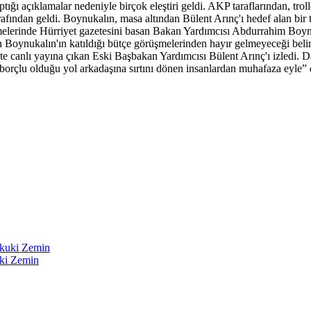
ı açıklamalar nedeniyle birçok eleştiri geldi. AKP taraflarından, troll
lın tarafından geldi. Boynukalın, masa altından Bülent Arınç'ı h
lerinde Hürriyet gazetesini basan Bakan Yardımcısı Abdurrahim Boynuk
n Boynukalın'ın katıldığı bütçe görüşmelerinden hayır gelmeyeceği belir
 canlı yayına çıkan Eski Başbakan Yardımcısı Bülent Arınç'ı izledi. 
 borçlu olduğu yol arkadaşına sırtını dönen insanlardan muhafaza eyle” 
ki Zemin