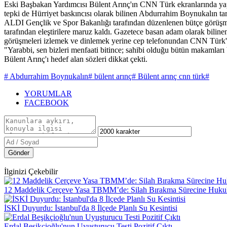
Eski Başbakan Yardımcısı Bülent Arınç'ın CNN Türk ekranlarında yaptığ
tepki de Hürriyet baskıncısı olarak bilinen Abdurrahim Boynuka
ALDI Gençlik ve Spor Bakanlığı tarafından düzenlenen bütçe görüşme
tarafından eleştirilere maruz kaldı. Gazetece basan adam olarak biline
görüşmeleri izlemek ve dinlemek yerine cep telefonundan CNN Türk'te
"Yarabbi, sen bizleri menfaati bitince; sahibi olduğu bütün makamları
Bülent Arınç'ı hedef alan sözleri dikkat çekti.
# Abdurrahim Boynukalın
# bülent arınç
# Bülent arınç cnn türk
#
YORUMLAR
FACEBOOK
Gönder
İlginizi Çekebilir
12 Maddelik Çerçeve Yasa TBMM’de: Silah Bırakma Sürecine Huku
İSKİ Duyurdu: İstanbul'da 8 İlçede Planlı Su Kesintisi
Erdal Beşikçioğlu'nun Uyuşturucu Testi Pozitif Çıktı