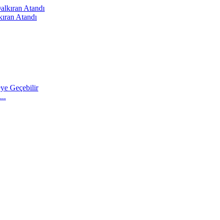
kıran Atandı
..