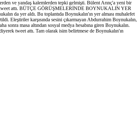
erden ve yandaş kalemlerden tepki gelmişti. Bülent Arınç'a yeni bir
edef alan bir tweet attı. BÜTÇE GÖRÜŞMELERİNDE BOYNUKALIN YER
alın da yer aldı. Bu toplantıda Boynukalın'ın yer alması muhalefet
tildi. Eleştiriler karşısında sesini çıkarmayan Abdurrahim Boynukalın,
Daha sonra masa altından sosyal medya hesabına giren Boynukalın.
diyerek tweet attı. Tam olarak isim belirtmese de Boynukalın'ın