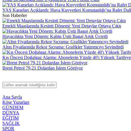
YAŞ Kararları Açıklandı: Hava Kuvvetleri Komutanlığı’na Rafet Dal
Son Haberler
Emekli Maaşlarında Kesinti Dönemi: Yeni Detaylar Ortaya Çıktı
Havacılıkta Yeni Dönem: Kabin Üstü Bagaj Artık Ücretli
Altın Fiyatlarında Rekor Sıçrama: Grafikler Yatırımcıyı Sevindirdi
Kış Öncesi Doğalgaz Alarmı: Abonelerin Yüzde 40'ı Yüksek Tarifeye.
Brent Petrol 79,21 Dolardan İşlem Görüyor
Ana Sayfa
Köşe Yazarları
GÜNDEM
DÜNYA
EĞİTİM
SAĞLIK
SPOR