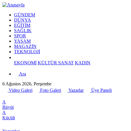
GÜNDEM
DÜNYA
EĞİTİM
SAĞLIK
SPOR
YAŞAM
MAGAZİN
TEKNOLOJİ
EKONOMİ
KÜLTÜR SANAT
KADIN
Ara
6 Ağustos 2026, Perşembe
Video Galeri
Foto Galeri
Yazarlar
Üye Paneli
A
Büyüt
A
Küçült