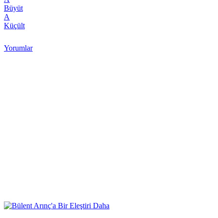
Büyüt
A
Küçült
Yorumlar