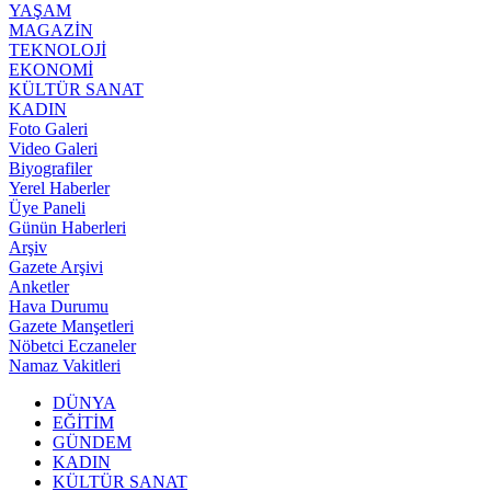
YAŞAM
MAGAZİN
TEKNOLOJİ
EKONOMİ
KÜLTÜR SANAT
KADIN
Foto Galeri
Video Galeri
Biyografiler
Yerel Haberler
Üye Paneli
Günün Haberleri
Arşiv
Gazete Arşivi
Anketler
Hava Durumu
Gazete Manşetleri
Nöbetci Eczaneler
Namaz Vakitleri
DÜNYA
EĞİTİM
GÜNDEM
KADIN
KÜLTÜR SANAT