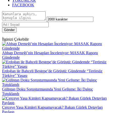
YORUMLAR
FACEBOOK
Gönder
İlginizi Çekebilir
Ahbap Derneği’nin Hesapları İnceleniyor: MASAK Raporu
Gündemde
Erdoğan ile Bahçeli Beştepe’de Görüştü: Gündemde “Terörsüz
Türkiye” Yasası
Gülistan Doku Soruşturmasında Yeni Gelişme: İki Dalgıç
Tutuklandı
Çerçeve Yasa Kimleri Kapsamayacak? Bakan Gürlek Detayları
Paylaştı