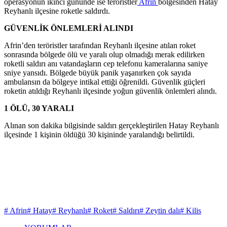
operasyonun ikinci gününde ise teröristler
Afrin
bölgesinden Hatay
Reyhanlı ilçesine roketle saldırdı.
GÜVENLİK ÖNLEMLERİ ALINDI
Afrin’den teröristler tarafından Reyhanlı ilçesine atılan roket
sonrasında bölgede ölü ve yaralı olup olmadığı merak edilirken
roketli saldırı anı vatandaşların cep telefonu kameralarına saniye
sniye yansıdı. Bölgede büyük panik yaşanırken çok sayıda
ambulansın da bölgeye intikal ettiği öğrenildi. Güvenlik güçleri
roketin atıldığı Reyhanlı ilçesinde yoğun güvenlik önlemleri alındı.
1 ÖLÜ, 30 YARALI
Alınan son dakika bilgisinde saldırı gerçekleştirilen Hatay Reyhanlı
ilçesinde 1 kişinin öldüğü 30 kişininde yaralandığı belirtildi.
# Afrin
# Hatay
# Reyhanlı
# Roket
# Saldırı
# Zeytin dalı
# Kilis