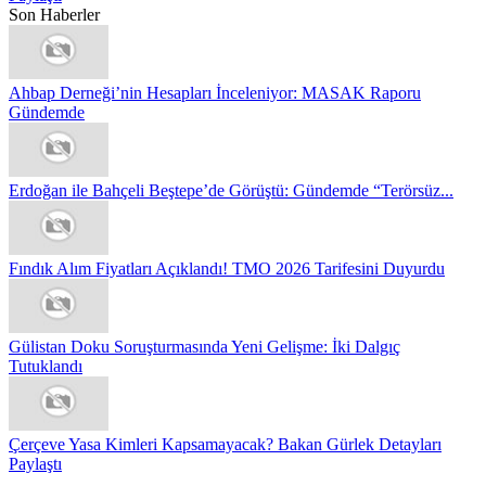
Son Haberler
Ahbap Derneği’nin Hesapları İnceleniyor: MASAK Raporu
Gündemde
Erdoğan ile Bahçeli Beştepe’de Görüştü: Gündemde “Terörsüz...
Fındık Alım Fiyatları Açıklandı! TMO 2026 Tarifesini Duyurdu
Gülistan Doku Soruşturmasında Yeni Gelişme: İki Dalgıç
Tutuklandı
Çerçeve Yasa Kimleri Kapsamayacak? Bakan Gürlek Detayları
Paylaştı