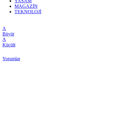
YAŞAM
MAGAZİN
TEKNOLOJİ
A
Büyüt
A
Küçült
Yorumlar