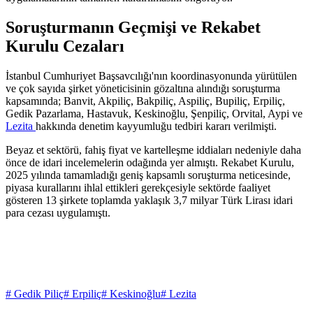
Soruşturmanın Geçmişi ve Rekabet
Kurulu Cezaları
İstanbul Cumhuriyet Başsavcılığı'nın koordinasyonunda yürütülen
ve çok sayıda şirket yöneticisinin gözaltına alındığı soruşturma
kapsamında; Banvit, Akpiliç, Bakpiliç, Aspiliç, Bupiliç, Erpiliç,
Gedik Pazarlama, Hastavuk, Keskinoğlu, Şenpiliç, Orvital, Aypi ve
Lezita
hakkında denetim kayyumluğu tedbiri kararı verilmişti.
Beyaz et sektörü, fahiş fiyat ve kartelleşme iddiaları nedeniyle daha
önce de idari incelemelerin odağında yer almıştı. Rekabet Kurulu,
2025 yılında tamamladığı geniş kapsamlı soruşturma neticesinde,
piyasa kurallarını ihlal ettikleri gerekçesiyle sektörde faaliyet
gösteren 13 şirkete toplamda yaklaşık 3,7 milyar Türk Lirası idari
para cezası uygulamıştı.
# Gedik Piliç
# Erpiliç
# Keskinoğlu
# Lezita