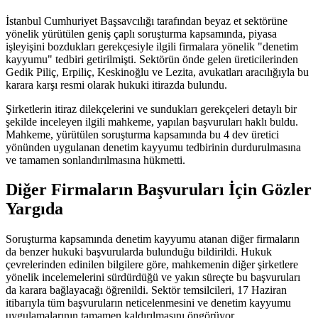
İstanbul Cumhuriyet Başsavcılığı tarafından beyaz et sektörüne
yönelik yürütülen geniş çaplı soruşturma kapsamında, piyasa
işleyişini bozdukları gerekçesiyle ilgili firmalara yönelik "denetim
kayyumu" tedbiri getirilmişti. Sektörün önde gelen üreticilerinden
Gedik Piliç, Erpiliç, Keskinoğlu ve Lezita, avukatları aracılığıyla bu
karara karşı resmi olarak hukuki itirazda bulundu.
Şirketlerin itiraz dilekçelerini ve sundukları gerekçeleri detaylı bir
şekilde inceleyen ilgili mahkeme, yapılan başvuruları haklı buldu.
Mahkeme, yürütülen soruşturma kapsamında bu 4 dev üretici
yönünden uygulanan denetim kayyumu tedbirinin durdurulmasına
ve tamamen sonlandırılmasına hükmetti.
Diğer Firmaların Başvuruları İçin Gözler
Yargıda
Soruşturma kapsamında denetim kayyumu atanan diğer firmaların
da benzer hukuki başvurularda bulunduğu bildirildi. Hukuk
çevrelerinden edinilen bilgilere göre, mahkemenin diğer şirketlere
yönelik incelemelerini sürdürdüğü ve yakın süreçte bu başvuruları
da karara bağlayacağı öğrenildi. Sektör temsilcileri, 17 Haziran
itibarıyla tüm başvuruların neticelenmesini ve denetim kayyumu
uygulamalarının tamamen kaldırılmasını öngörüyor.