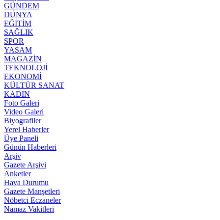
GÜNDEM
DÜNYA
EĞİTİM
SAĞLIK
SPOR
YAŞAM
MAGAZİN
TEKNOLOJİ
EKONOMİ
KÜLTÜR SANAT
KADIN
Foto Galeri
Video Galeri
Biyografiler
Yerel Haberler
Üye Paneli
Günün Haberleri
Arşiv
Gazete Arşivi
Anketler
Hava Durumu
Gazete Manşetleri
Nöbetci Eczaneler
Namaz Vakitleri