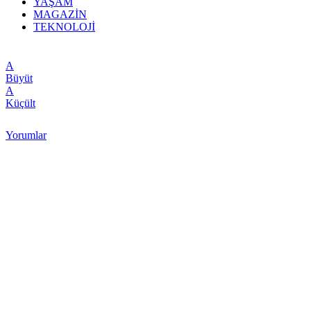
YAŞAM
MAGAZİN
TEKNOLOJİ
A
Büyüt
A
Küçült
Yorumlar