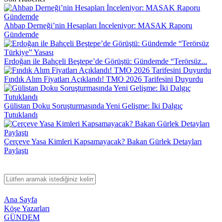
Ahbap Derneği’nin Hesapları İnceleniyor: MASAK Raporu
Gündemde
Erdoğan ile Bahçeli Beştepe’de Görüştü: Gündemde “Terörsüz...
Fındık Alım Fiyatları Açıklandı! TMO 2026 Tarifesini Duyurdu
Gülistan Doku Soruşturmasında Yeni Gelişme: İki Dalgıç
Tutuklandı
Çerçeve Yasa Kimleri Kapsamayacak? Bakan Gürlek Detayları
Paylaştı
Ana Sayfa
Köşe Yazarları
GÜNDEM