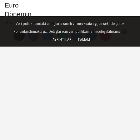
Fiyat Uygulaması...
Veri politikasındaki amaçlarla sınırlı ve mevzuata uygun şekilde çerez
konumlandırmaktayız. Detaylar için veri politikamızı inceleyebilirsiniz...
AYRINTILAR
TAMAM
Yorumlar
Yorumlar
31 İle Pazar Günü İçi Kritik
Uyarı: Gök Gürültülü
Sağanak...