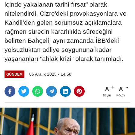
içinde yakalanan tarihi fırsat" olarak
nitelendirdi. Cizre'deki provokasyonlara ve
Kandil’den gelen sorumsuz açıklamalara
rağmen sürecin kararlılıkla süreceğini
belirten Bahçeli, aynı zamanda İBB'deki
yolsuzluktan adliye soygununa kadar
yaşananları "ahlak krizi" olarak tanımladı.
06 Aralık 2025 - 14:58
GÜNDEM
A
A
Büyüt
Küçült