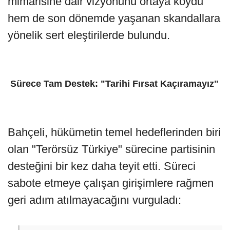
mimarisine dair vizyonunu ortaya koydu
hem de son dönemde yaşanan skandallara
yönelik sert eleştirilerde bulundu.
️ Sürece Tam Destek: "Tarihi Fırsat Kaçıramayız"
Bahçeli, hükümetin temel hedeflerinden biri
olan "Terörsüz Türkiye" sürecine partisinin
desteğini bir kez daha teyit etti. Süreci
sabote etmeye çalışan girişimlere rağmen
geri adım atılmayacağını vurguladı: