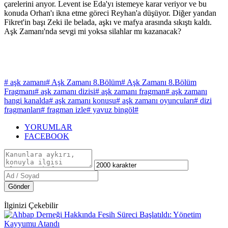
çarelerini arıyor. Levent ise Eda'yı istemeye karar veriyor ve bu
konuda Orhan'ı ikna etme göreci Reyhan'a düşüyor. Diğer yandan
Fikret'in başı Zeki ile belada, aşkı ve mafya arasında sıkıştı kaldı.
Aşk Zamanı'nda sevgi mi yoksa silahlar mı kazanacak?
# aşk zamanı
# Aşk Zamanı 8.Bölüm
# Aşk Zamanı 8.Bölüm
Fragmanı
# aşk zamanı dizisi
# aşk zamanı fragman
# aşk zamanı
hangi kanalda
# aşk zamanı konusu
# aşk zamanı oyuncuları
# dizi
fragmanları
# fragman izle
# yavuz bingöl
#
YORUMLAR
FACEBOOK
Gönder
İlginizi Çekebilir