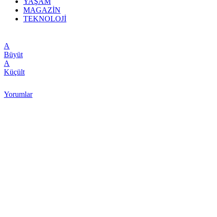
YAŞAM
MAGAZİN
TEKNOLOJİ
A
Büyüt
A
Küçült
Yorumlar