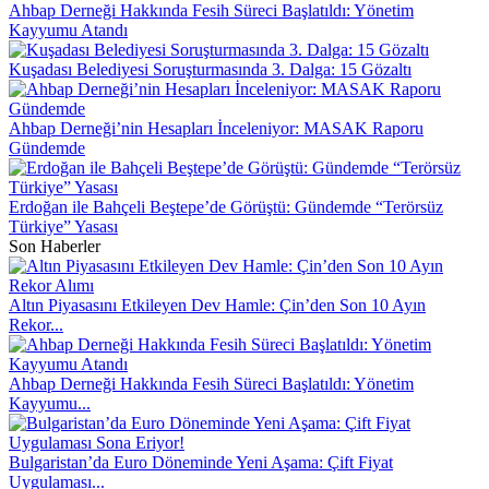
Ahbap Derneği Hakkında Fesih Süreci Başlatıldı: Yönetim
Kayyumu Atandı
Kuşadası Belediyesi Soruşturmasında 3. Dalga: 15 Gözaltı
Ahbap Derneği’nin Hesapları İnceleniyor: MASAK Raporu
Gündemde
Erdoğan ile Bahçeli Beştepe’de Görüştü: Gündemde “Terörsüz
Türkiye” Yasası
Son Haberler
Altın Piyasasını Etkileyen Dev Hamle: Çin’den Son 10 Ayın
Rekor...
Ahbap Derneği Hakkında Fesih Süreci Başlatıldı: Yönetim
Kayyumu...
Bulgaristan’da Euro Döneminde Yeni Aşama: Çift Fiyat
Uygulaması...