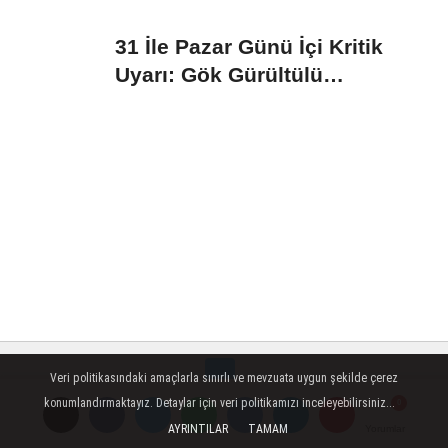
31 İle Pazar Günü İçi Kritik
Uyarı: Gök Gürültülü
Sağanak...
Veri politikasındaki amaçlarla sınırlı ve mevzuata uygun şekilde çerez
konumlandırmaktayız. Detaylar için veri politikamızı inceleyebilirsiniz...
Künye
İletişim
Çerez Politikası
Editörler
AYRINTILAR
TAMAM
Yorumlar