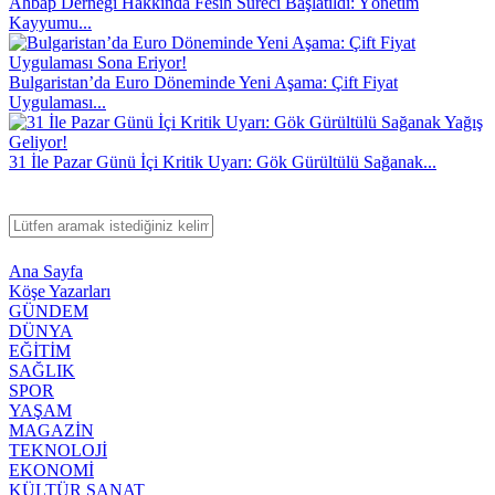
Ahbap Derneği Hakkında Fesih Süreci Başlatıldı: Yönetim
Kayyumu...
Bulgaristan’da Euro Döneminde Yeni Aşama: Çift Fiyat
Uygulaması...
31 İle Pazar Günü İçi Kritik Uyarı: Gök Gürültülü Sağanak...
Ana Sayfa
Köşe Yazarları
GÜNDEM
DÜNYA
EĞİTİM
SAĞLIK
SPOR
YAŞAM
MAGAZİN
TEKNOLOJİ
EKONOMİ
KÜLTÜR SANAT