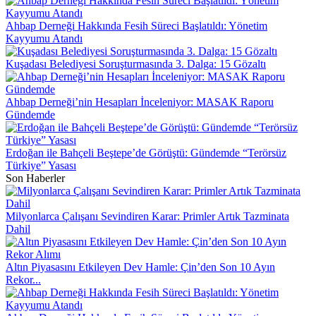
Ahbap Derneği Hakkında Fesih Süreci Başlatıldı: Yönetim
Kayyumu Atandı
Kuşadası Belediyesi Soruşturmasında 3. Dalga: 15 Gözaltı
Ahbap Derneği’nin Hesapları İnceleniyor: MASAK Raporu
Gündemde
Erdoğan ile Bahçeli Beştepe’de Görüştü: Gündemde “Terörsüz
Türkiye” Yasası
Son Haberler
Milyonlarca Çalışanı Sevindiren Karar: Primler Artık Tazminata
Dahil
Altın Piyasasını Etkileyen Dev Hamle: Çin’den Son 10 Ayın
Rekor...