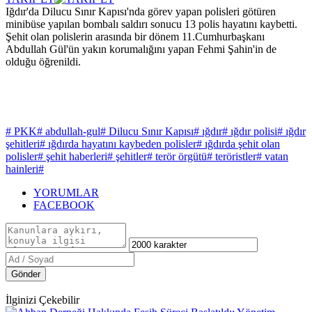
Iğdır'da Dilucu Sınır Kapısı'nda görev yapan polisleri götüren
minibüse yapılan bombalı saldırı sonucu 13 polis hayatını kaybetti.
Şehit olan polislerin arasında bir dönem 11.Cumhurbaşkanı
Abdullah Gül'ün yakın korumalığını yapan Fehmi Şahin'in de
olduğu öğrenildi.
# PKK
# abdullah-gul
# Dilucu Sınır Kapısı
# ığdır
# ığdır polisi
# ığdır
şehitleri
# ığdırda hayatını kaybeden polisler
# ığdırda şehit olan
polisler
# şehit haberleri
# şehitler
# terör örgütü
# teröristler
# vatan
hainleri
#
YORUMLAR
FACEBOOK
Gönder
İlginizi Çekebilir