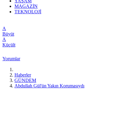
YAŞAM
MAGAZİN
TEKNOLOJİ
A
Büyüt
A
Küçült
Yorumlar
Haberler
GÜNDEM
Abdullah Gül'ün Yakın Korumasıydı