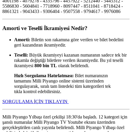
4001198 - 4079278 - 4335796 - 4457922 - 5212440 - 5445312 -
5586830 - 5604841 - 7718960 - 8097447 - 8511041 - 8718424 -
8861321 - 9043433 - 9306404 - 9507558 - 9794617 - 9976086
Amorti ve Teselli İkramiyesi Nedir?
Amorti:
Biletin son rakamına göre verilen ve bilet bedelini
geri kazandıran ikramiyedir.
Teselli:
Büyük ikramiyeyi kazanan numaranın sadece tek bir
rakamla değiştiği biletlere verilen ikramiyedir. Bu yıl teselli
ikramiyesi
800 bin TL
olarak belirlendi.
Hızlı Sorgulama Hatırlatması:
Bilet numaranızın
tamamını Milli Piyango online sistemi üzerinden
sorgulayarak, sıralı tam listedeki tüm kategorileri tek
tıkla kontrol edebilirsiniz.
SORGULAMA İÇİN TIKLAYIN
Milli Piyango Yılbaşı özel çekilişi 18:30'da başladı. 12 kategori için
şanslı numaralar Milli Piyango TV Youtube ekranı üzerinden
gerçekleştirilen canlı yayınla belirlendi. Milli Piyango Yılbaşı özel