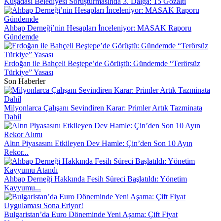
Kuşadası Belediyesi Soruşturmasında 3. Dalga: 15 Gözaltı
Ahbap Derneği’nin Hesapları İnceleniyor: MASAK Raporu
Gündemde
Erdoğan ile Bahçeli Beştepe’de Görüştü: Gündemde “Terörsüz
Türkiye” Yasası
Son Haberler
Milyonlarca Çalışanı Sevindiren Karar: Primler Artık Tazminata
Dahil
Altın Piyasasını Etkileyen Dev Hamle: Çin’den Son 10 Ayın
Rekor...
Ahbap Derneği Hakkında Fesih Süreci Başlatıldı: Yönetim
Kayyumu...
Bulgaristan’da Euro Döneminde Yeni Aşama: Çift Fiyat