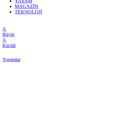
YAŞAM
MAGAZİN
TEKNOLOJİ
A
Büyüt
A
Küçült
Yorumlar