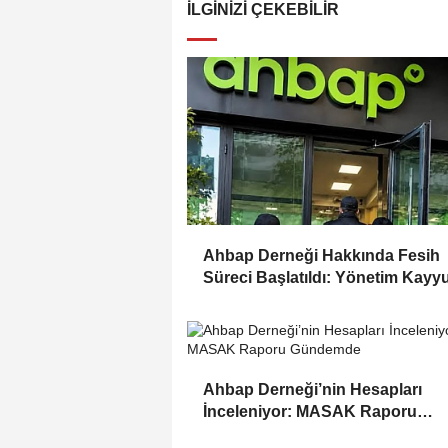
İLGINIZI ÇEKEBILIR
Ahbap Derneği Hakkında Fesih
Süreci Başlatıldı: Yönetim Kay
Atandı
Ahbap Derneği’nin Hesapları
İnceleniyor: MASAK Raporu
Gündemde