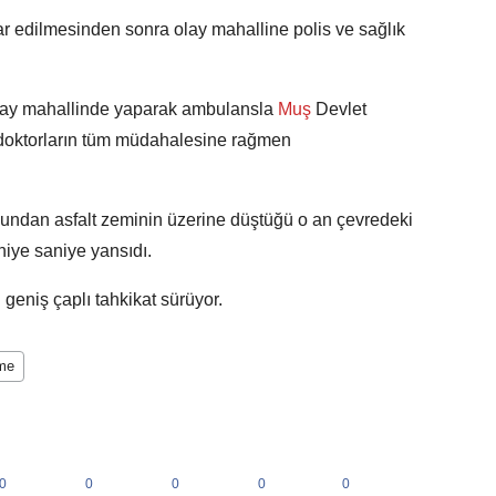
ar edilmesinden sonra olay mahalline polis ve sağlık
 olay mahallinde yaparak ambulansla
Muş
Devlet
a doktorların tüm müdahalesine rağmen
onundan asfalt zeminin üzerine düştüğü o an çevredeki
niye saniye yansıdı.
ğı geniş çaplı tahkikat sürüyor.
me