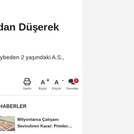
ndan Düşerek
aybeden 2 yaşındaki A.S.,
A
A
Büyüt
Küçült
Yazdır
Yorumlar
 HABERLER
Milyonlarca Çalışanı
Sevindiren Karar: Primler
Artık Tazminata Dahil