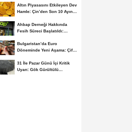
Altın Piyasasını Etkileyen Dev
Hamle: Çin’den Son 10 Ayın
Rekor...
Ahbap Derneği Hakkında
Fesih Süreci Başlatıldı:
Yönetim Kayyumu...
Bulgaristan’da Euro
Döneminde Yeni Aşama: Çift
Fiyat Uygulaması...
31 İle Pazar Günü İçi Kritik
Uyarı: Gök Gürültülü
Sağanak...