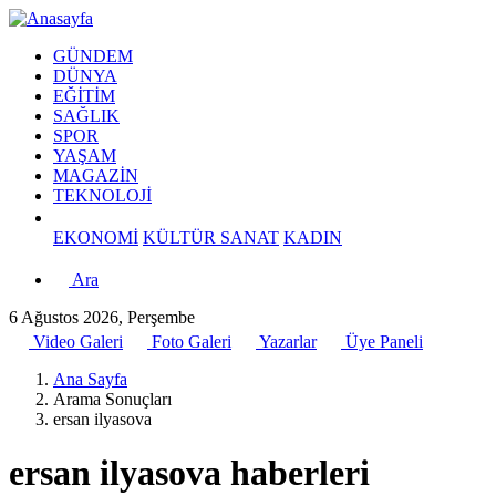
GÜNDEM
DÜNYA
EĞİTİM
SAĞLIK
SPOR
YAŞAM
MAGAZİN
TEKNOLOJİ
EKONOMİ
KÜLTÜR SANAT
KADIN
Ara
6 Ağustos 2026, Perşembe
Video Galeri
Foto Galeri
Yazarlar
Üye Paneli
Ana Sayfa
Arama Sonuçları
ersan ilyasova
ersan ilyasova haberleri