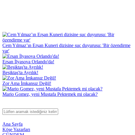
Cem Yılmaz’ın Erşan Kuneri dizisine suç duyurusu: 'Bir özendirme
var'
Ersan İlyasova Orlando'da!
Beşiktaş'ta Ayrılık!
Zor Ama İmkansız Değil!
Mario Gomez, yeni Mustafa Pektemek mi olacak?
Ana Sayfa
Köşe Yazarları
GÜNDEM