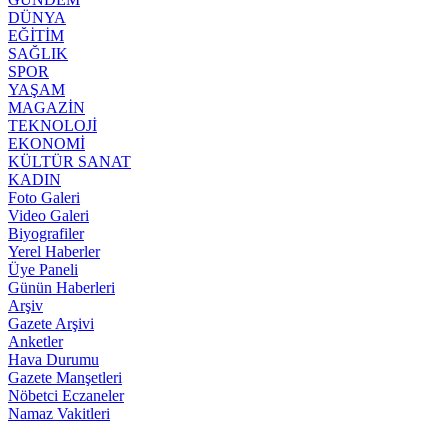
DÜNYA
EĞİTİM
SAĞLIK
SPOR
YAŞAM
MAGAZİN
TEKNOLOJİ
EKONOMİ
KÜLTÜR SANAT
KADIN
Foto Galeri
Video Galeri
Biyografiler
Yerel Haberler
Üye Paneli
Günün Haberleri
Arşiv
Gazete Arşivi
Anketler
Hava Durumu
Gazete Manşetleri
Nöbetci Eczaneler
Namaz Vakitleri