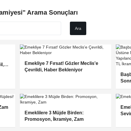
ramiyesi" Arama Sonuçları
Emekliye 7 Fırsat! Gözler Meclis'e
l,
Çevrildi, Haber Bekleniyor
Başb
Sonr
Ve P
Yapı
Önce
 Zam
Emek
Emeklilere 3 Müjde Birden:
Sevi
Promosyon, İkramiye, Zam