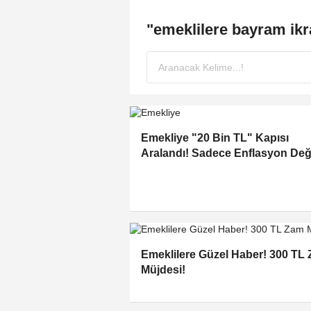
"emeklilere bayram ik
Emekliye "20 Bin TL" Kapısı
Aralandı! Sadece Enflasyon Deği
Refah Payı ve Seyyanen Zam da
Ekleniyor
Emeklilere Güzel Haber! 300 TL
Müjdesi!