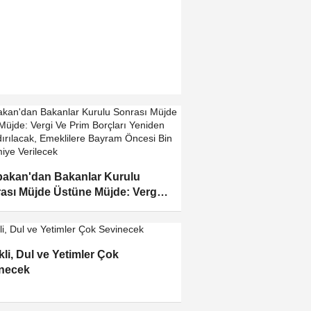
akan'dan Bakanlar Kurulu
ası Müjde Üstüne Müjde: Vergi
rim Borçları Yeniden
landırılacak, Emeklilere Bayram
si Bin TL İkramiye Verilecek"
li, Dul ve Yetimler Çok
necek