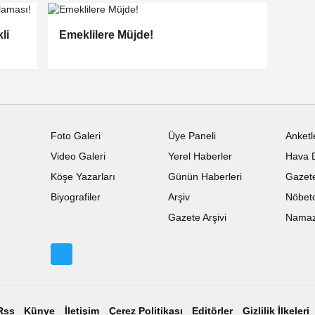
li
Emeklilere Müjde!
Foto Galeri
Üye Paneli
Anketl
Video Galeri
Yerel Haberler
Hava 
Köşe Yazarları
Günün Haberleri
Gazete
Biyografiler
Arşiv
Nöbetc
Gazete Arşivi
Namaz 
Rss
Künye
İletişim
Çerez Politikası
Editörler
Gizlilik İlkeleri