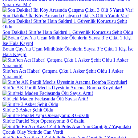
Yaralı Var Mı?
Son Dakika! İki Köy Arasında Çatışma Çıktı, 3 Ölü 5 Yaralı Var!
Son Dakika! Siirt’te Hain Saldırı! 1 Güvenlik Korucusu Şehit Oldu
Botan Çayı’na Uçan Minibüste Ölenlerin Sayısı 3’e Çıktı 1 Kişi İse
Hala Kayıp!
Siirt’ten Acı Haber! Çatışma Çıktı 1 Asker Şehit Oldu 1 Asker
Yaralandı!
Siirt’te AK Partili Meclis Üyesinin Aracına Bomba Koydular!
Siirt'teki Maden Faciasında Ölü Sayısı Arttı!
Siirt'te 3 Asker Şehit Oldu
Siirt'te Paralel Yapı Operasyonu: 8 Gözaltı
Siirt’te En Acı Kaza! Zırhlı Polis Aracı’nın Çarptığı 7 Yaşındaki