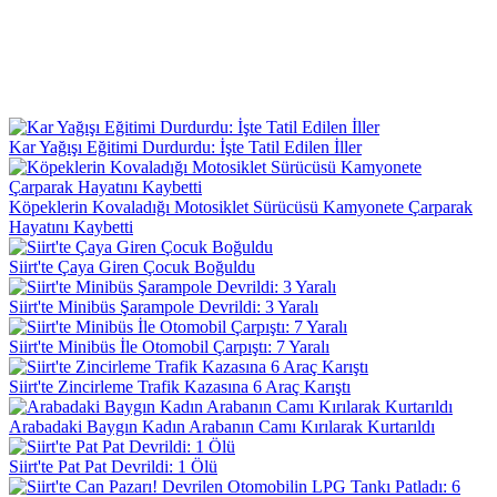
Kar Yağışı Eğitimi Durdurdu: İşte Tatil Edilen İller
Köpeklerin Kovaladığı Motosiklet Sürücüsü Kamyonete Çarparak
Hayatını Kaybetti
Siirt'te Çaya Giren Çocuk Boğuldu
Siirt'te Minibüs Şarampole Devrildi: 3 Yaralı
Siirt'te Minibüs İle Otomobil Çarpıştı: 7 Yaralı
Siirt'te Zincirleme Trafik Kazasına 6 Araç Karıştı
Arabadaki Baygın Kadın Arabanın Camı Kırılarak Kurtarıldı
Siirt'te Pat Pat Devrildi: 1 Ölü