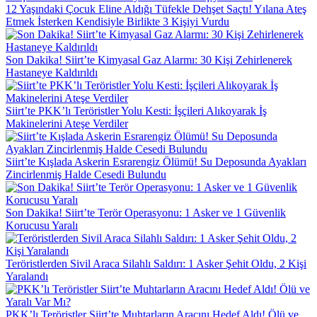
12 Yaşındaki Çocuk Eline Aldığı Tüfekle Dehşet Saçtı! Yılana Ateş
Etmek İsterken Kendisiyle Birlikte 3 Kişiyi Vurdu
Son Dakika! Siirt’te Kimyasal Gaz Alarmı: 30 Kişi Zehirlenerek
Hastaneye Kaldırıldı
Siirt’te PKK’lı Teröristler Yolu Kesti: İşçileri Alıkoyarak İş
Makinelerini Ateşe Verdiler
Siirt’te Kışlada Askerin Esrarengiz Ölümü! Su Deposunda Ayakları
Zincirlenmiş Halde Cesedi Bulundu
Son Dakika! Siirt’te Terör Operasyonu: 1 Asker ve 1 Güvenlik
Korucusu Yaralı
Teröristlerden Sivil Araca Silahlı Saldırı: 1 Asker Şehit Oldu, 2 Kişi
Yaralandı
PKK’lı Teröristler Siirt’te Muhtarların Aracını Hedef Aldı! Ölü ve