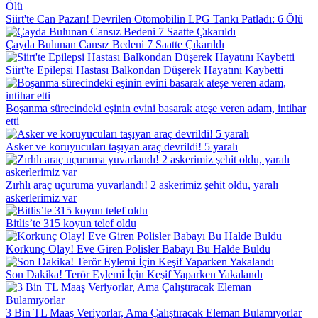
Siirt'te Can Pazarı! Devrilen Otomobilin LPG Tankı Patladı: 6 Ölü
Çayda Bulunan Cansız Bedeni 7 Saatte Çıkarıldı
Siirt'te Epilepsi Hastası Balkondan Düşerek Hayatını Kaybetti
Boşanma sürecindeki eşinin evini basarak ateşe veren adam, intihar
etti
Asker ve koruyucuları taşıyan araç devrildi! 5 yaralı
Zırhlı araç uçuruma yuvarlandı! 2 askerimiz şehit oldu, yaralı
askerlerimiz var
Bitlis’te 315 koyun telef oldu
Korkunç Olay! Eve Giren Polisler Babayı Bu Halde Buldu
Son Dakika! Terör Eylemi İçin Keşif Yaparken Yakalandı
3 Bin TL Maaş Veriyorlar, Ama Çalıştıracak Eleman Bulamıyorlar