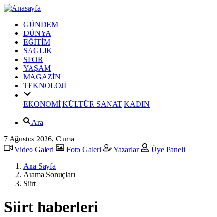
GÜNDEM
DÜNYA
EĞİTİM
SAĞLIK
SPOR
YAŞAM
MAGAZİN
TEKNOLOJİ
EKONOMİ
KÜLTÜR SANAT
KADIN
Ara
7 Ağustos 2026, Cuma
Video Galeri
Foto Galeri
Yazarlar
Üye Paneli
Ana Sayfa
Arama Sonuçları
Siirt
Siirt haberleri