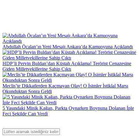
Abdullah Öcalan’ın Yeni Mesajı Ankara’da Kamuoyuna Açıklandı
HDP’li Pervin Buldan’dan Küstah Açıklama! Terörist Cenazesine
Giden Milletvekillerine Sahip Çıktı
Meclis’te Dikkatlerden Kaçmayan Olay! O İsimler İstiklal Marşı
Okunduktan Sonra Geldi
5 Yaşındaki Minik Kağan, Parkta Oynarken Boynuna Dolanan İple
Feci Şekilde Can Verdi