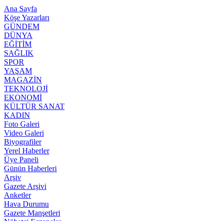
Ana Sayfa
Köşe Yazarları
GÜNDEM
DÜNYA
EĞİTİM
SAĞLIK
SPOR
YAŞAM
MAGAZİN
TEKNOLOJİ
EKONOMİ
KÜLTÜR SANAT
KADIN
Foto Galeri
Video Galeri
Biyografiler
Yerel Haberler
Üye Paneli
Günün Haberleri
Arşiv
Gazete Arşivi
Anketler
Hava Durumu
Gazete Manşetleri