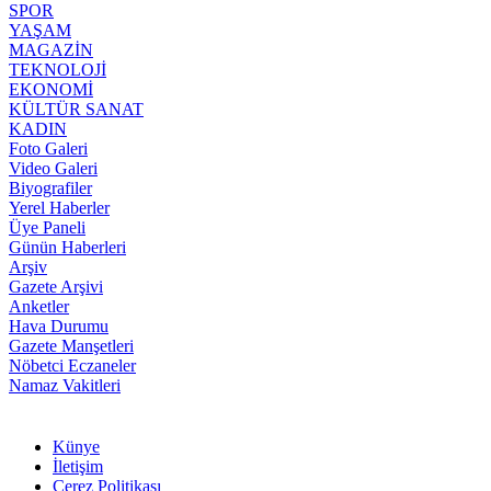
SPOR
YAŞAM
MAGAZİN
TEKNOLOJİ
EKONOMİ
KÜLTÜR SANAT
KADIN
Foto Galeri
Video Galeri
Biyografiler
Yerel Haberler
Üye Paneli
Günün Haberleri
Arşiv
Gazete Arşivi
Anketler
Hava Durumu
Gazete Manşetleri
Nöbetci Eczaneler
Namaz Vakitleri
Künye
İletişim
Çerez Politikası