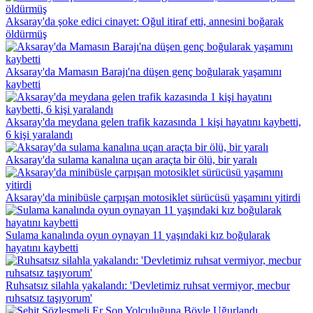
Aksaray'da şoke edici cinayet: Oğul itiraf etti, annesini boğarak
öldürmüş
Aksaray'da Mamasın Barajı'na düşen genç boğularak yaşamını
kaybetti
Aksaray'da meydana gelen trafik kazasında 1 kişi hayatını kaybetti,
6 kişi yaralandı
Aksaray'da sulama kanalına uçan araçta bir ölü, bir yaralı
Aksaray'da minibüsle çarpışan motosiklet sürücüsü yaşamını yitirdi
Sulama kanalında oyun oynayan 11 yaşındaki kız boğularak
hayatını kaybetti
Ruhsatsız silahla yakalandı: 'Devletimiz ruhsat vermiyor, mecbur
ruhsatsız taşıyorum'