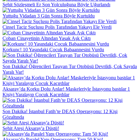
Şehit Sözleşmeli Er Son Yolculuğuna Böyle Uğurlandı
Yuttuğu Vidadan 3 Gün Sonra Böyle Kurtuldu
Cinsel Taciz Suçlusu Polis Tarafından Yakayı Ele Verdi
Çoban Cinayetinin Altından Yasak Aşk Çıktı
Korkunç! 10 Yaşındaki Çocuk Babaannesini Vurdu
Son Dakika! Öğrencileri Taşıyan Tur Otobüsü Devrildi, Çok Sayıda
Yaralı Var!
Aksaray’da Korku Dolu Anlar! Maskeleriyle İstasyonu bastılar 1
Kişiyi Yaralayıp Çocuk Kaçırdılar
Son Dakika! İstanbul Fatih’te DEAŞ Operasyonu: 12 Kişi
Gözaltında
Şehit Ateşi Aksaray'a Düştü!
Aksaray'da Paralel Yapı Operasyonu: Tam 50 Kişi!