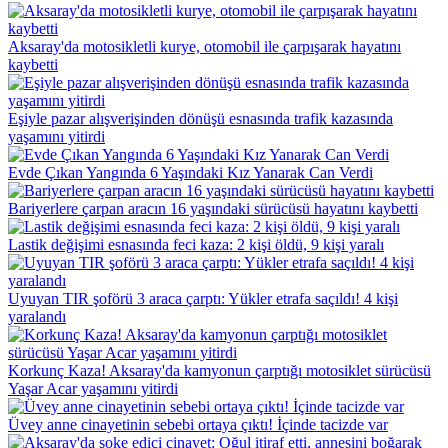
Aksaray'da motosikletli kurye, otomobil ile çarpışarak hayatını
kaybetti
Eşiyle pazar alışverişinden dönüşü esnasında trafik kazasında
yaşamını yitirdi
Evde Çıkan Yangında 6 Yaşındaki Kız Yanarak Can Verdi
Bariyerlere çarpan aracın 16 yaşındaki sürücüsü hayatını kaybetti
Lastik değişimi esnasında feci kaza: 2 kişi öldü, 9 kişi yaralı
Uyuyan TIR şoförü 3 araca çarptı: Yükler etrafa saçıldı! 4 kişi
yaralandı
Korkunç Kaza! Aksaray'da kamyonun çarptığı motosiklet sürücüsü
Yaşar Acar yaşamını yitirdi
Üvey anne cinayetinin sebebi ortaya çıktı! İçinde tacizde var