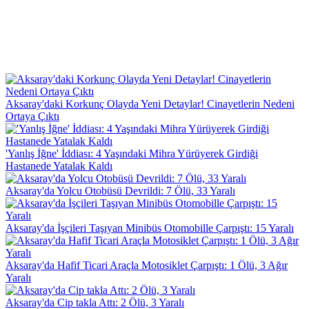
Aksaray'daki Korkunç Olayda Yeni Detaylar! Cinayetlerin Nedeni
Ortaya Çıktı
'Yanlış İğne' İddiası: 4 Yaşındaki Mihra Yürüyerek Girdiği
Hastanede Yatalak Kaldı
Aksaray'da Yolcu Otobüsü Devrildi: 7 Ölü, 33 Yaralı
Aksaray'da İşçileri Taşıyan Minibüs Otomobille Çarpıştı: 15 Yaralı
Aksaray'da Hafif Ticari Araçla Motosiklet Çarpıştı: 1 Ölü, 3 Ağır
Yaralı
Aksaray'da Cip takla Attı: 2 Ölü, 3 Yaralı