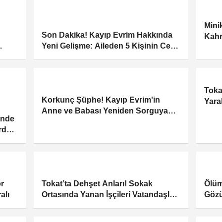
Mini
Son Dakika! Kayıp Evrim Hakkında
Kahr
Yeni Gelişme: Aileden 5 Kişinin Cep
Gömü
iası
Telefonları İncelemeye Alındı
Toka
Korkunç Şüphe! Kayıp Evrim'in
Yaral
Anne ve Babası Yeniden Sorguya
inde
Alındı
rden
Dedi
ör
Tokat’ta Dehşet Anları! Sokak
Ölüm
alı
Ortasında Yanan İşçileri Vatandaşlar
Gözü
Böyle Kurtardı
Bask