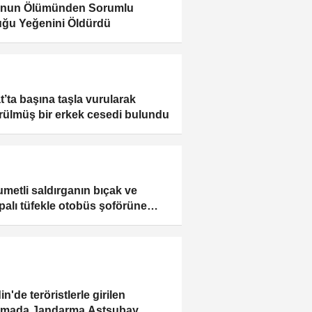
unun Ölümünden Sorumlu
uğu Yeğenini Öldürdü
t’ta başına taşla vurularak
rülmüş bir erkek cesedi bulundu
metli saldırganın bıçak ve
alı tüfekle otobüs şoförüne
 saldırısı
n'de teröristlerle girilen
şmada Jandarma Astsubay