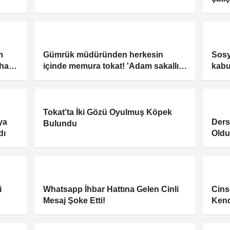
kişi öldü 5 kişi yaralı
Üstç
m
Gümrük müdüründen herkesin
Sosy
ihar
içinde memura tokat! 'Adam sakallı
kabu
gelmiş'
düşt
Tokat’ta İki Gözü Oyulmuş Köpek
ya
Ders
Bulundu
dı
Oldu
i
Whatsapp İhbar Hattına Gelen Cinli
Cins
Mesaj Şoke Etti!
Kend