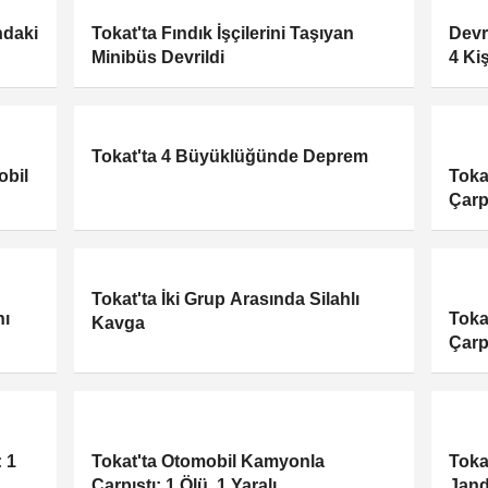
ndaki
Tokat'ta Fındık İşçilerini Taşıyan
Devr
Minibüs Devrildi
4 Ki
Tokat'ta 4 Büyüklüğünde Deprem
obil
Toka
Çarpı
Tokat'ta İki Grup Arasında Silahlı
nı
Toka
Kavga
Çarpı
 1
Tokat'ta Otomobil Kamyonla
Toka
Çarpıştı: 1 Ölü, 1 Yaralı
Jand