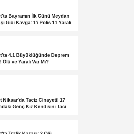
t’ta Bayramın İlk Günü Meydan
şı Gibi Kavga: 1’i Polis 11 Yaralı
t’ta 4.1 Büyüklüğünde Deprem
! Ölü ve Yaralı Var Mı?
t Niksar'da Taciz Cinayeti! 17
ndaki Genç Kız Kendisini Taciz
 19 Yaşındaki Genci Öldürdü!
t'ta Trafik Kazası: 2 Ölü