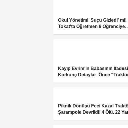
Okul Yönetimi 'Suçu Gizledi' mi!
Tokat'ta Öğretmen 9 Öğrenciye
Cinsel İstismarda Bulunduğu İdd
ile Tutuklandı
Kayıp Evrim'in Babasının İfades
Korkunç Detaylar: Önce “Traktö
Düştü Öldü, Babamın Mezarına
Gömdüm”, Sonra “Bilmiyorum” 
Piknik Dönüşü Feci Kaza! Trakt
Şarampole Devrildi! 4 Ölü, 22 Yar