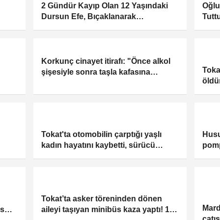
2 Gündür Kayıp Olan 12 Yaşındaki
Oğl
Dursun Efe, Bıçaklanarak
Tutt
Öldürülmüş Halde Bulundu
Korkunç cinayet itirafı: "Önce alkol
Toka
şişesiyle sonra taşla kafasına
öldü
vurdum"
Tokat'ta otomobilin çarptığı yaşlı
Husu
kadın hayatını kaybetti, sürücü
pomp
polise teslim oldu
kanlı
Tokat’ta asker töreninden dönen
Mardi
is
aileyi taşıyan minibüs kaza yaptı! 1
çatı