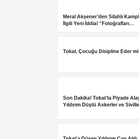
Meral Akşener’den Silahlı Kampl
İlgili Yeni İddia! “Fotoğrafları
Gösterdiler”
Tokat, Çocuğu Disipline Eder m
Son Dakika! Tokat’ta Piyade Ala
Yıldırım Düştü Askerler ve Siville
Yaralandı
Tokat'a Düşen Yıldırım Can Aldı