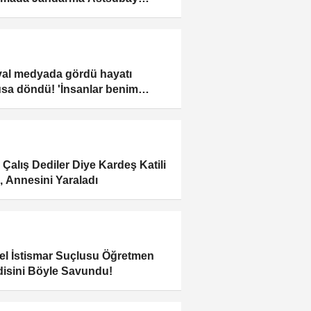
avuş Mehmet Gündüz şehit oldu
al medyada gördü hayatı
sa döndü! 'İnsanlar benim
üğüm duruma düşmesinler'
 Çalış Dediler Diye Kardeş Katili
, Annesini Yaraladı
el İstismar Suçlusu Öğretmen
isini Böyle Savundu!