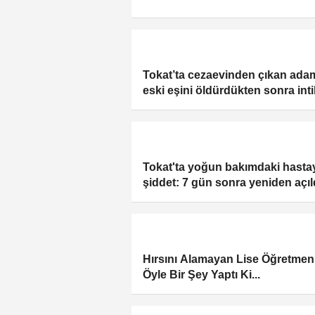
memuru hayatınıkaybetti
Tokat’ta cezaevinden çıkan ada
eski eşini öldürdükten sonra int
etti
Tokat'ta yoğun bakımdaki hasta
şiddet: 7 gün sonra yeniden açıl
Hırsını Alamayan Lise Öğretmen
Öyle Bir Şey Yaptı Ki...