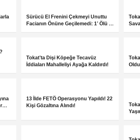
arla
Sürücü El Frenini Çekmeyi Unuttu
Toka
Facianın Önüne Geçilemedi: 1’ Ölü 1
Sava
Yaralı
i?
Tokat’ta Dişi Köpeğe Tecavüz
Toka
İddiaları Mahalleliyi Ayağa Kaldırdı!
Oldu
yına
13 İlde FETÖ Operasyonu Yapıldı! 22
Toka
r
Kişi Gözaltına Alındı!
Yaşı
Eden
Toka