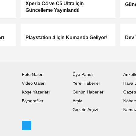
Xperia C4 ve C5 Ultra için
Günc
Güncelleme Yayınlandı!
rı
Playstation 4 için Kumanda Geliyor!
Dev 
Foto Galeri
Üye Paneli
Anketl
Video Galeri
Yerel Haberler
Hava 
Köşe Yazarları
Günün Haberleri
Gazete
Biyografiler
Arşiv
Nöbetc
Gazete Arşivi
Namaz 