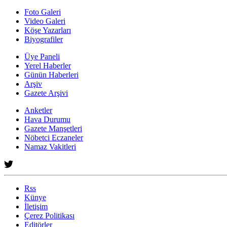
Foto Galeri
Video Galeri
Köşe Yazarları
Biyografiler
Üye Paneli
Yerel Haberler
Günün Haberleri
Arşiv
Gazete Arşivi
Anketler
Hava Durumu
Gazete Manşetleri
Nöbetci Eczaneler
Namaz Vakitleri
Rss
Künye
İletişim
Çerez Politikası
Editörler